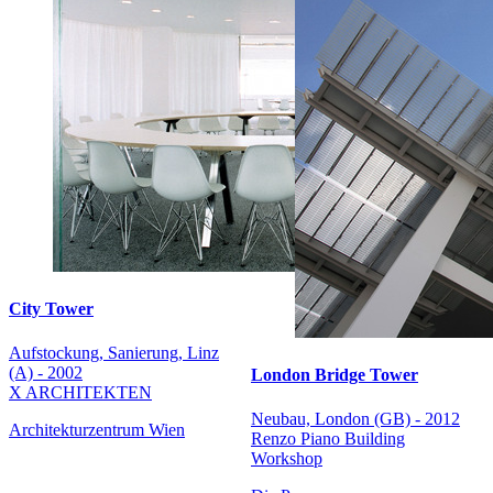
City Tower
Aufstockung, Sanierung, Linz
(A) - 2002
London Bridge Tower
X ARCHITEKTEN
Neubau, London (GB) - 2012
Architekturzentrum Wien
Renzo Piano Building
Workshop