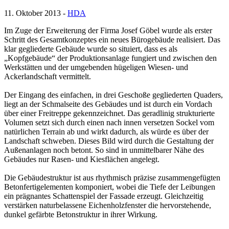
11. Oktober 2013 -
HDA
Im Zuge der Erweiterung der Firma Josef Göbel wurde als erster
Schritt des Gesamtkonzeptes ein neues Bürogebäude realisiert. Das
klar gegliederte Gebäude wurde so situiert, dass es als
„Kopfgebäude“ der Produktionsanlage fungiert und zwischen den
Werkstätten und der umgebenden hügeligen Wiesen- und
Ackerlandschaft vermittelt.
Der Eingang des einfachen, in drei Geschoße gegliederten Quaders,
liegt an der Schmalseite des Gebäudes und ist durch ein Vordach
über einer Freitreppe gekennzeichnet. Das geradlinig strukturierte
Volumen setzt sich durch einen nach innen versetzen Sockel vom
natürlichen Terrain ab und wirkt dadurch, als würde es über der
Landschaft schweben. Dieses Bild wird durch die Gestaltung der
Außenanlagen noch betont. So sind in unmittelbarer Nähe des
Gebäudes nur Rasen- und Kiesflächen angelegt.
Die Gebäudestruktur ist aus rhythmisch präzise zusammengefügten
Betonfertigelementen komponiert, wobei die Tiefe der Leibungen
ein prägnantes Schattenspiel der Fassade erzeugt. Gleichzeitig
verstärken naturbelassene Eichenholzfenster die hervorstehende,
dunkel gefärbte Betonstruktur in ihrer Wirkung.