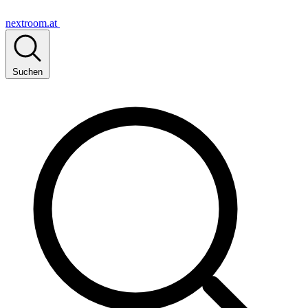
nextroom.at
Suchen