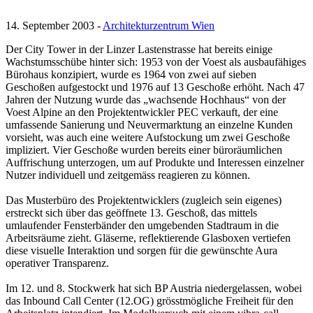
14. September 2003 -
Architekturzentrum Wien
Der City Tower in der Linzer Lastenstrasse hat bereits einige
Wachstumsschübe hinter sich: 1953 von der Voest als ausbaufähiges
Bürohaus konzipiert, wurde es 1964 von zwei auf sieben
Geschoßen aufgestockt und 1976 auf 13 Geschoße erhöht. Nach 47
Jahren der Nutzung wurde das „wachsende Hochhaus“ von der
Voest Alpine an den Projektentwickler PEC verkauft, der eine
umfassende Sanierung und Neuvermarktung an einzelne Kunden
vorsieht, was auch eine weitere Aufstockung um zwei Geschoße
impliziert. Vier Geschoße wurden bereits einer büroräumlichen
Auffrischung unterzogen, um auf Produkte und Interessen einzelner
Nutzer individuell und zeitgemäss reagieren zu können.
Das Musterbüro des Projektentwicklers (zugleich sein eigenes)
erstreckt sich über das geöffnete 13. Geschoß, das mittels
umlaufender Fensterbänder den umgebenden Stadtraum in die
Arbeitsräume zieht. Gläserne, reflektierende Glasboxen vertiefen
diese visuelle Interaktion und sorgen für die gewünschte Aura
operativer Transparenz.
Im 12. und 8. Stockwerk hat sich BP Austria niedergelassen, wobei
das Inbound Call Center (12.OG) grösstmögliche Freiheit für den