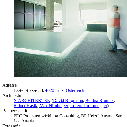
Adresse
Lastenstrasse 38,
4020 Linz
,
Österreich
Architektur
X ARCHITEKTEN
(
David Birgmann
,
Bettina Brunner
,
Rainer Kasik
,
Max Nirnberger
,
Lorenz Prommegger
)
Bauherrschaft
PEC Projektentwicklung Consulting, BP Heizöl Austria, Sara
Lee Austria
Fotografie