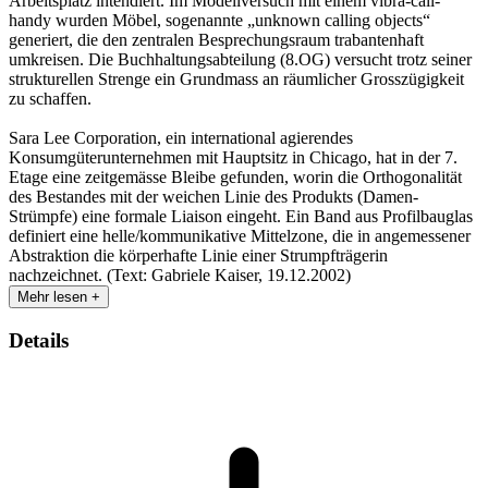
Arbeitsplatz intendiert. Im Modellversuch mit einem vibra-call-
handy wurden Möbel, sogenannte „unknown calling objects“
generiert, die den zentralen Besprechungsraum trabantenhaft
umkreisen. Die Buchhaltungsabteilung (8.OG) versucht trotz seiner
strukturellen Strenge ein Grundmass an räumlicher Grosszügigkeit
zu schaffen.
Sara Lee Corporation, ein international agierendes
Konsumgüterunternehmen mit Hauptsitz in Chicago, hat in der 7.
Etage eine zeitgemässe Bleibe gefunden, worin die Orthogonalität
des Bestandes mit der weichen Linie des Produkts (Damen-
Strümpfe) eine formale Liaison eingeht. Ein Band aus Profilbauglas
definiert eine helle/kommunikative Mittelzone, die in angemessener
Abstraktion die körperhafte Linie einer Strumpfträgerin
nachzeichnet. (Text: Gabriele Kaiser, 19.12.2002)
Mehr lesen +
Details