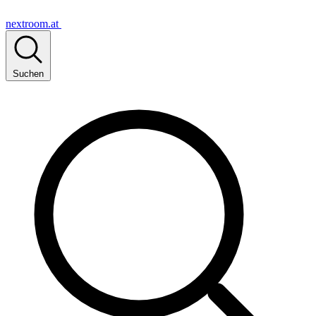
nextroom.at
Suchen