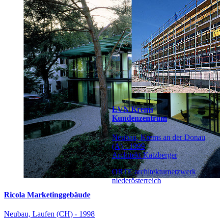
EVN Krems
Kundenzentrum
Neubau, Krems an der Donau
(A) - 1999
Architekt Katzberger
ORTE architekturnetzwerk
niederösterreich
Ricola Marketinggebäude
Neubau, Laufen (CH) - 1998