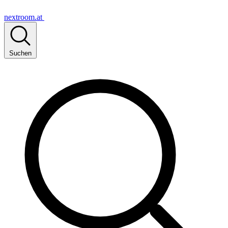
nextroom.at
Suchen