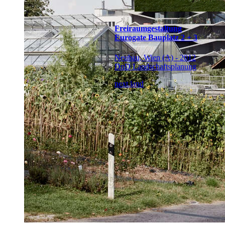
Freiraumgestaltung
Eurogate Bauplatz 2 + 3
Neubau, Wien (A) - 2012
DnD Landschaftsplanung
next.land