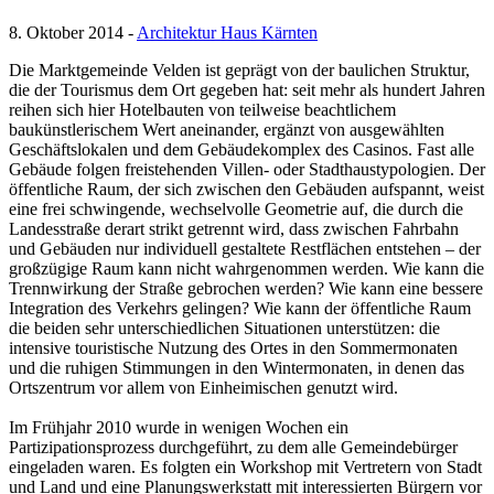
8. Oktober 2014 -
Architektur Haus Kärnten
Die Marktgemeinde Velden ist geprägt von der baulichen Struktur,
die der Tourismus dem Ort gegeben hat: seit mehr als hundert Jahren
reihen sich hier Hotelbauten von teilweise beachtlichem
baukünstlerischem Wert aneinander, ergänzt von ausgewählten
Geschäftslokalen und dem Gebäudekomplex des Casinos. Fast alle
Gebäude folgen freistehenden Villen- oder Stadthaustypologien. Der
öffentliche Raum, der sich zwischen den Gebäuden aufspannt, weist
eine frei schwingende, wechselvolle Geometrie auf, die durch die
Landesstraße derart strikt getrennt wird, dass zwischen Fahrbahn
und Gebäuden nur individuell gestaltete Restflächen entstehen – der
großzügige Raum kann nicht wahrgenommen werden. Wie kann die
Trennwirkung der Straße gebrochen werden? Wie kann eine bessere
Integration des Verkehrs gelingen? Wie kann der öffentliche Raum
die beiden sehr unterschiedlichen Situationen unterstützen: die
intensive touristische Nutzung des Ortes in den Sommermonaten
und die ruhigen Stimmungen in den Wintermonaten, in denen das
Ortszentrum vor allem von Einheimischen genutzt wird.
Im Frühjahr 2010 wurde in wenigen Wochen ein
Partizipationsprozess durchgeführt, zu dem alle Gemeindebürger
eingeladen waren. Es folgten ein Workshop mit Vertretern von Stadt
und Land und eine Planungswerkstatt mit interessierten Bürgern vor