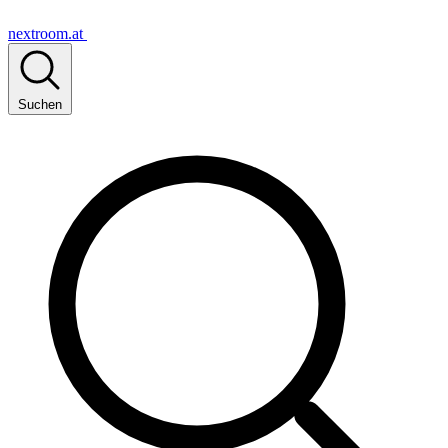
nextroom.at
Suchen