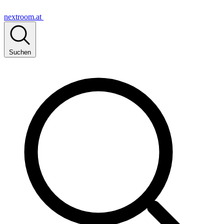
nextroom.at
Suchen