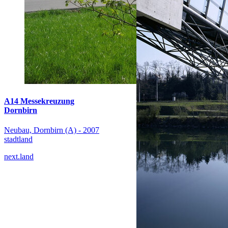
A14 Messekreuzung
Dornbirn
Neubau, Dornbirn (A) - 2007
stadtland
next.land