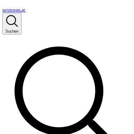
nextroom.at
Suchen