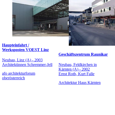
Haupteinfahrt /
Werksposten VOEST Linz
Geschäftszentrum Raunikar
Neubau, Linz (A) - 2003
Architektinnen Schremmer-Jell
Neubau, Feldkirchen in
Kärnten (A) - 2002
afo architekturforum
Ernst Roth, Kurt Falle
oberösterreich
Architektur Haus Kärnten