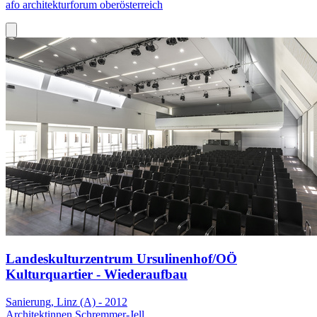
afo architekturforum oberösterreich
Landeskulturzentrum Ursulinenhof/OÖ
Kulturquartier - Wiederaufbau
Sanierung, Linz (A) - 2012
Architektinnen Schremmer-Jell