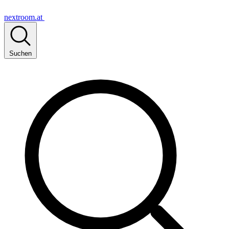
nextroom.at
Suchen