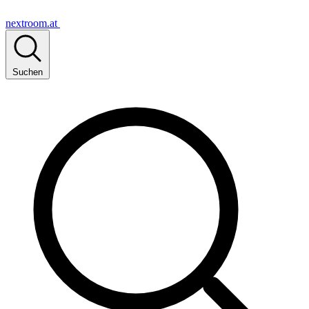
nextroom.at
Suchen