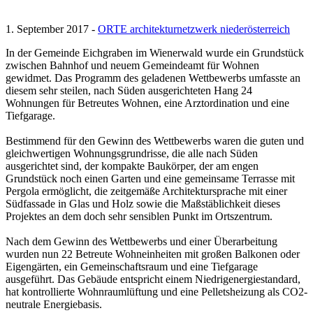
1. September 2017 -
ORTE architekturnetzwerk niederösterreich
In der Gemeinde Eichgraben im Wienerwald wurde ein Grundstück
zwischen Bahnhof und neuem Gemeindeamt für Wohnen
gewidmet. Das Programm des geladenen Wettbewerbs umfasste an
diesem sehr steilen, nach Süden ausgerichteten Hang 24
Wohnungen für Betreutes Wohnen, eine Arztordination und eine
Tiefgarage.
Bestimmend für den Gewinn des Wettbewerbs waren die guten und
gleichwertigen Wohnungsgrundrisse, die alle nach Süden
ausgerichtet sind, der kompakte Baukörper, der am engen
Grundstück noch einen Garten und eine gemeinsame Terrasse mit
Pergola ermöglicht, die zeitgemäße Architektursprache mit einer
Südfassade in Glas und Holz sowie die Maßstäblichkeit dieses
Projektes an dem doch sehr sensiblen Punkt im Ortszentrum.
Nach dem Gewinn des Wettbewerbs und einer Überarbeitung
wurden nun 22 Betreute Wohneinheiten mit großen Balkonen oder
Eigengärten, ein Gemeinschaftsraum und eine Tiefgarage
ausgeführt. Das Gebäude entspricht einem Niedrigenergiestandard,
hat kontrollierte Wohnraumlüftung und eine Pelletsheizung als CO2-
neutrale Energiebasis.