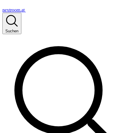
nextroom.at
Suchen