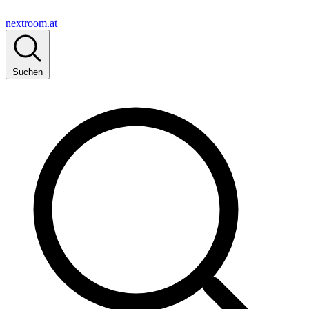
nextroom.at
Suchen