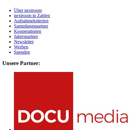
Über nextroom
nextroom in Zahlen
Aufnahmekriterien
Sammlungspartner
Kooperationen
Jahrespartner
Newsletter
Werben
Spenden
Unsere Partner: