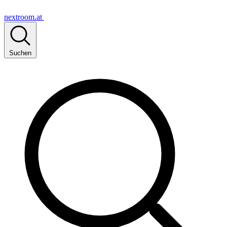
nextroom.at
Suchen