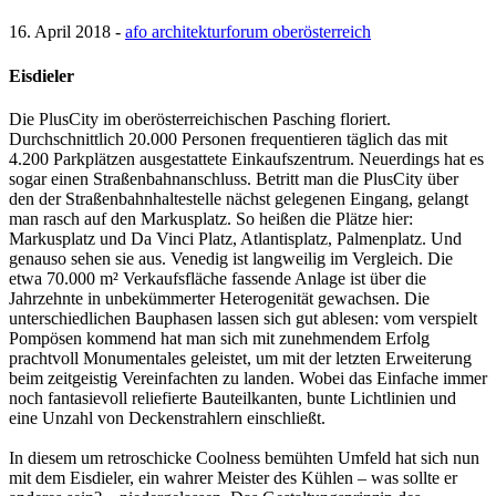
16. April 2018 -
afo architekturforum oberösterreich
Eisdieler
Die PlusCity im oberösterreichischen Pasching floriert.
Durchschnittlich 20.000 Personen frequentieren täglich das mit
4.200 Parkplätzen ausgestattete Einkaufszentrum. Neuerdings hat es
sogar einen Straßenbahnanschluss. Betritt man die PlusCity über
den der Straßenbahnhaltestelle nächst gelegenen Eingang, gelangt
man rasch auf den Markusplatz. So heißen die Plätze hier:
Markusplatz und Da Vinci Platz, Atlantisplatz, Palmenplatz. Und
genauso sehen sie aus. Venedig ist langweilig im Vergleich. Die
etwa 70.000 m² Verkaufsfläche fassende Anlage ist über die
Jahrzehnte in unbekümmerter Heterogenität gewachsen. Die
unterschiedlichen Bauphasen lassen sich gut ablesen: vom verspielt
Pompösen kommend hat man sich mit zunehmendem Erfolg
prachtvoll Monumentales geleistet, um mit der letzten Erweiterung
beim zeitgeistig Vereinfachten zu landen. Wobei das Einfache immer
noch fantasievoll reliefierte Bauteilkanten, bunte Lichtlinien und
eine Unzahl von Deckenstrahlern einschließt.
In diesem um retroschicke Coolness bemühten Umfeld hat sich nun
mit dem Eisdieler, ein wahrer Meister des Kühlen – was sollte er