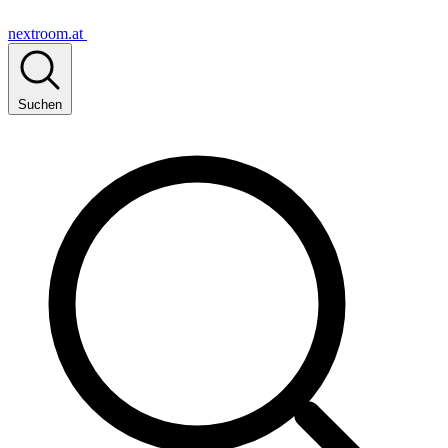
nextroom.at
Suchen