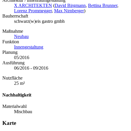
Architektur / Innenraumgestaltung
X ARCHITEKTEN
(
David Birgmann
,
Bettina Brunner
,
Lorenz Prommegger
,
Max Nirnberger
)
Bauherrschaft
schwarz(w)eis gastro gmbh
Maßnahme
Neubau
Funktion
Innengestaltung
Planung
05/2016
Ausführung
06/2016 - 09/2016
Nutzfläche
25 m²
Nachhaltigkeit
Materialwahl
Mischbau
Karte