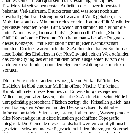
anderes sein? – niedergelassen. Das Gestaltungsprinzip des
Eisdielers ist seit seinem ersten Auftritt in der Linzer Innenstadt
bekannt: Verkaufsraum, Drucksorten und was sonst noch zum
Geschäft gehört sind streng in Schwarz und Weiß gehalten; das
Mobiliar ist auf das Minimum reduziert; den Raum erfüllt Musik der
perkussiv betonten Sorte. Bunt, weich und sinnlich ist hier nur die
unter Namen wie „Tropical Lady“, „Sommerflirt“ oder „Shot to
Chill“ feilgebotene Eiscreme. Nun kann man – bei aller Prägnanz
dieses Konzepts – mit Reduktion nicht in jeder Nachbarschaft
punkten. Doch es wären nicht die X-Architekten, hätten Sie für das
neue Lokal des Eisdielers in der PlusCity nicht einen Weg gefunden,
das coole Styling des einen mit dem offen ausgelebten Kitsch der
anderen zu verbinden, ohne den eigenen Gestaltungsanspruch zu
verraten.
Die im Vergleich zu anderen winzig kleine Verkaufsfläche des
Eisdielers ist bloß eine zur Mall hin offene Nische. Um keinen
Kubikmillimeter dieses Raumes zur Entwicklung des eigenen
Milieus ungenutzt zu lassen, haben die X-Architekten seine Hülle in
unregelmäßig gebrochene Flächen zerlegt, die, Kristallen gleich, aus
dem Boden, den Wänden und der Decke wachsen. Kühlpulte,
Informationstafeln, Sitznische, Laden, Halterungen, Wasserspender:
alles Notwendige ist in diese künstlich geschaffene Topografie
integriert. Die Elemente dieser Landschaft werden von rhythmisch
gesetzten, schwarz und weiß gezackten Linien überzogen. So gesellt