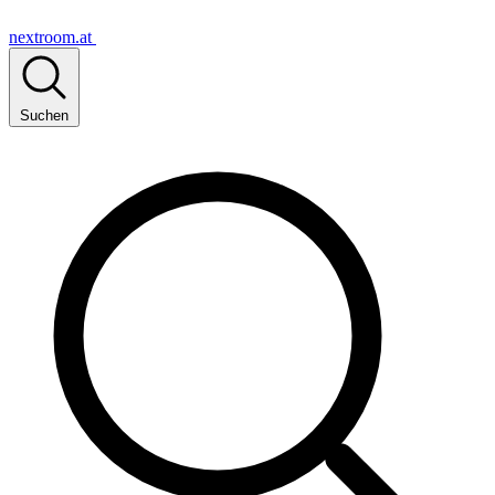
nextroom.at
Suchen