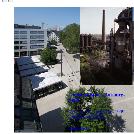
Landschaftspark Duisburg-
Nord
Neubau, Duisburg (D) - 1999
LATZ+PARTNER
NZZ-Folio