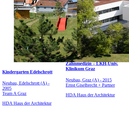
Zahnmedizin – LKH-Univ.
Klinikum Graz
Kindergarten Edelschrott
Neubau, Graz (A) - 2015
Neubau, Edelschrott (A) -
Ernst Giselbrecht + Partner
2005
Team A Graz
HDA Haus der Architektur
HDA Haus der Architektur