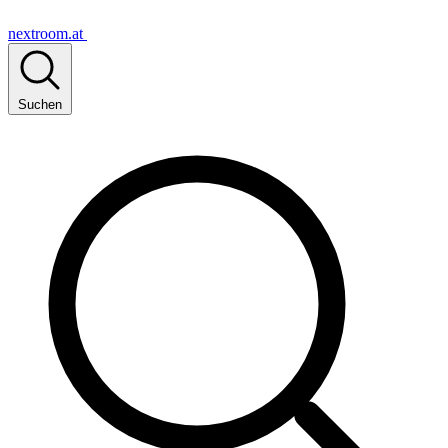
nextroom.at
Suchen