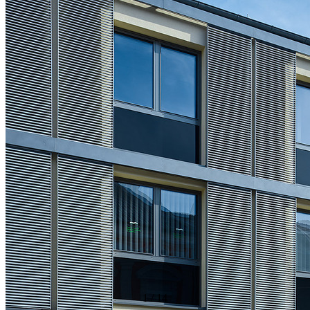
1
/
14