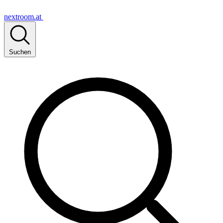
nextroom.at
Suchen