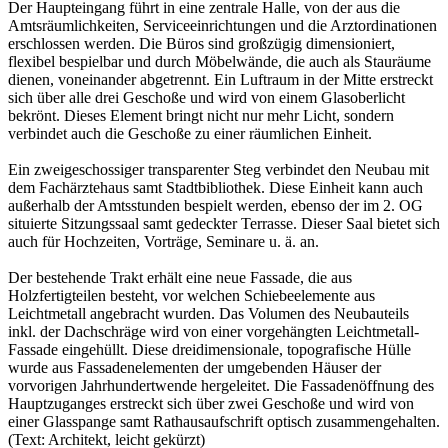
Der Haupteingang führt in eine zentrale Halle, von der aus die
Amtsräumlichkeiten, Serviceeinrichtungen und die Arztordinationen
erschlossen werden. Die Büros sind großzügig dimensioniert,
flexibel bespielbar und durch Möbelwände, die auch als Stauräume
dienen, voneinander abgetrennt. Ein Luftraum in der Mitte erstreckt
sich über alle drei Geschoße und wird von einem Glasoberlicht
bekrönt. Dieses Element bringt nicht nur mehr Licht, sondern
verbindet auch die Geschoße zu einer räumlichen Einheit.
Ein zweigeschossiger transparenter Steg verbindet den Neubau mit
dem Fachärztehaus samt Stadtbibliothek. Diese Einheit kann auch
außerhalb der Amtsstunden bespielt werden, ebenso der im 2. OG
situierte Sitzungssaal samt gedeckter Terrasse. Dieser Saal bietet sich
auch für Hochzeiten, Vorträge, Seminare u. ä. an.
Der bestehende Trakt erhält eine neue Fassade, die aus
Holzfertigteilen besteht, vor welchen Schiebeelemente aus
Leichtmetall angebracht wurden. Das Volumen des Neubauteils
inkl. der Dachschräge wird von einer vorgehängten Leichtmetall-
Fassade eingehüllt. Diese dreidimensionale, topografische Hülle
wurde aus Fassadenelementen der umgebenden Häuser der
vorvorigen Jahrhundertwende hergeleitet. Die Fassadenöffnung des
Hauptzuganges erstreckt sich über zwei Geschoße und wird von
einer Glasspange samt Rathausaufschrift optisch zusammengehalten.
(Text: Architekt, leicht gekürzt)