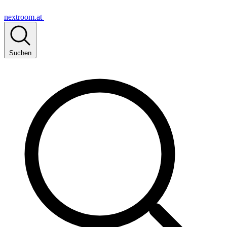
nextroom.at
Suchen