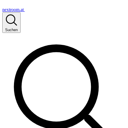
nextroom.at
Suchen