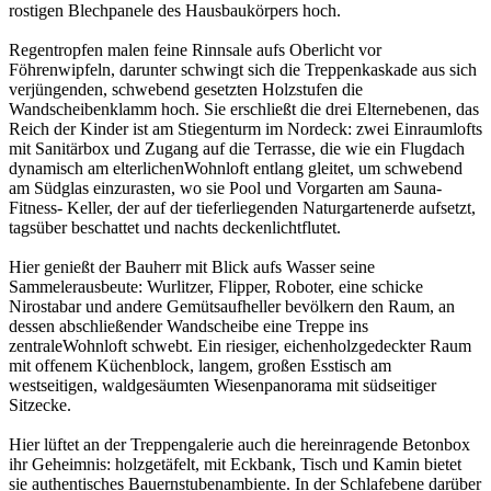
rostigen Blechpanele des Hausbaukörpers hoch.
Regentropfen malen feine Rinnsale aufs Oberlicht vor
Föhrenwipfeln, darunter schwingt sich die Treppenkaskade aus sich
verjüngenden, schwebend gesetzten Holzstufen die
Wandscheibenklamm hoch. Sie erschließt die drei Elternebenen, das
Reich der Kinder ist am Stiegenturm im Nordeck: zwei Einraumlofts
mit Sanitärbox und Zugang auf die Terrasse, die wie ein Flugdach
dynamisch am elterlichenWohnloft entlang gleitet, um schwebend
am Südglas einzurasten, wo sie Pool und Vorgarten am Sauna-
Fitness- Keller, der auf der tieferliegenden Naturgartenerde aufsetzt,
tagsüber beschattet und nachts deckenlichtflutet.
Hier genießt der Bauherr mit Blick aufs Wasser seine
Sammelerausbeute: Wurlitzer, Flipper, Roboter, eine schicke
Nirostabar und andere Gemütsaufheller bevölkern den Raum, an
dessen abschließender Wandscheibe eine Treppe ins
zentraleWohnloft schwebt. Ein riesiger, eichenholzgedeckter Raum
mit offenem Küchenblock, langem, großen Esstisch am
westseitigen, waldgesäumten Wiesenpanorama mit südseitiger
Sitzecke.
Hier lüftet an der Treppengalerie auch die hereinragende Betonbox
ihr Geheimnis: holzgetäfelt, mit Eckbank, Tisch und Kamin bietet
sie authentisches Bauernstubenambiente. In der Schlafebene darüber