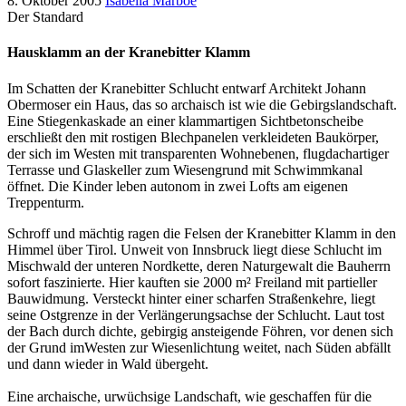
8. Oktober 2005
Isabella Marboe
Der Standard
Hausklamm an der Kranebitter Klamm
Im Schatten der Kranebitter Schlucht entwarf Architekt Johann
Obermoser ein Haus, das so archaisch ist wie die Gebirgslandschaft.
Eine Stiegenkaskade an einer klammartigen Sichtbetonscheibe
erschließt den mit rostigen Blechpanelen verkleideten Baukörper,
der sich im Westen mit transparenten Wohnebenen, flugdachartiger
Terrasse und Glaskeller zum Wiesengrund mit Schwimmkanal
öffnet. Die Kinder leben autonom in zwei Lofts am eigenen
Treppenturm.
Schroff und mächtig ragen die Felsen der Kranebitter Klamm in den
Himmel über Tirol. Unweit von Innsbruck liegt diese Schlucht im
Mischwald der unteren Nordkette, deren Naturgewalt die Bauherrn
sofort faszinierte. Hier kauften sie 2000 m² Freiland mit partieller
Bauwidmung. Versteckt hinter einer scharfen Straßenkehre, liegt
seine Ostgrenze in der Verlängerungsachse der Schlucht. Laut tost
der Bach durch dichte, gebirgig ansteigende Föhren, vor denen sich
der Grund imWesten zur Wiesenlichtung weitet, nach Süden abfällt
und dann wieder in Wald übergeht.
Eine archaische, urwüchsige Landschaft, wie geschaffen für die