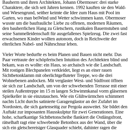
Bauherrn und ihren Architekten, Johann Obermoser: drei starke
Charaktere, die sich seit Jahren kennen. 1992 kauften sie den Wald-
und Wiesengrund, seither keimte die Idee zum Haus mit Pool im
Garten, wo man beiWind und Wetter schwimmen kann. Obermoser
wusste um die baufrauliche Liebe zu offenen, modernen Räumen,
den bauherrlichen Hang zu Gletschern, rustikalen Bauernstuben und
seine Sammelleidenschaft für ausgefallenes Spielzeug. Die zwei fast
erwachsenen Kinder wollten autonom, doch in Reichweite der
elterlichen Nabel- und Nährschnur leben.
Vieler Worte bedurfte es beim Planen und Bauen nicht mehr. Das
Paar vertraute der schöpferischen Intuition des Architekten blind und
bekam, was es wollte: ein Haus, so archaisch wie die Landschaft.
Mit rostigen Blechpanelen verkleidet, liegt es an einer rauen
Sichtbetonklamm mit oberlichtgefluteter Treppe, wo die drei
Wohnebenen andocken. Mit verglaster West- und Südfront öffnen
sie sich zur Landschaft, um von der schwebenden Terrasse mit einer
steilen Außentreppe im 15 m langen Schwimmkanal vorm gläsernen
Spielkeller in sie einzutauchen. Wie ein Glühwürmchen schimmert
nachts Licht durchs satinierte Garagenglastor an der Zufahrt im
Nordosten, die sich gartenseitig zur Pergola ausweitet. Sie bildet den
Auftakt zur imposanten Hausskulptur für zwei Generationen. Eine
hohe, scharfkantige Sichtbetonscheibe flankiert die Ostlängsfront,
rätselhaft ragt eine schwebende Betonbox aus der Wand, über die
sich ein gletschereisiger Glasquader schiebt, dahinter ragen die