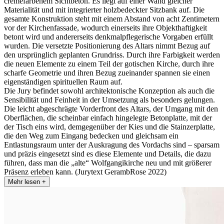
cremefarbenem Sichtbeton. Es liegt auf einer Wand gleicher
Materialität und mit integrierter holzbedeckter Sitzbank auf. Die
gesamte Konstruktion steht mit einem Abstand von acht Zentimetern
vor der Kirchenfassade, wodurch einerseits ihre Objekthaftigkeit
betont wird und andererseits denkmalpflegerische Vorgaben erfüllt
wurden. Die versetzte Positionierung des Altars nimmt Bezug auf
den ursprünglich geplanten Grundriss. Durch ihre Farbigkeit werden
die neuen Elemente zu einem Teil der gotischen Kirche, durch ihre
scharfe Geometrie und ihren Bezug zueinander spannen sie einen
eigenständigen spirituellen Raum auf.
Die Jury befindet sowohl architektonische Konzeption als auch die
Sensibilität und Feinheit in der Umsetzung als besonders gelungen.
Die leicht abgeschrägte Vorderfront des Altars, der Umgang mit den
Oberflächen, die scheinbar einfach hingelegte Betonplatte, mit der
der Tisch eins wird, demgegenüber der Kies und die Stainzerplatte,
die den Weg zum Eingang bedecken und gleichsam ein
Entlastungsraum unter der Auskragung des Vordachs sind – sparsam
und präzis eingesetzt sind es diese Elemente und Details, die dazu
führen, dass man die „alte“ Wolfgangikirche neu und mit größerer
Präsenz erleben kann. (Jurytext GerambRose 2022)
Mehr lesen +