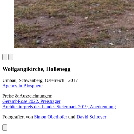
Wolfgangikirche, Hollenegg
Umbau, Schwanberg, Österreich - 2017
Agency in Biosphere
Preise & Auszeichnungen:
GerambRose 2022, Preisträger
Architekturpreis des Landes Steiermark 2019, Anerkennung
Fotografiert von
Simon Oberhofer
und
David Schreyer