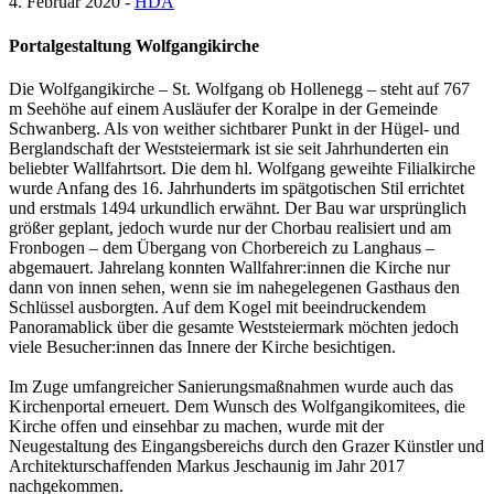
4. Februar 2020 -
HDA
Portalgestaltung Wolfgangikirche
Die Wolfgangikirche – St. Wolfgang ob Hollenegg – steht auf 767
m Seehöhe auf einem Ausläufer der Koralpe in der Gemeinde
Schwanberg. Als von weither sichtbarer Punkt in der Hügel- und
Berglandschaft der Weststeiermark ist sie seit Jahrhunderten ein
beliebter Wallfahrtsort. Die dem hl. Wolfgang geweihte Filialkirche
wurde Anfang des 16. Jahrhunderts im spätgotischen Stil errichtet
und erstmals 1494 urkundlich erwähnt. Der Bau war ursprünglich
größer geplant, jedoch wurde nur der Chorbau realisiert und am
Fronbogen – dem Übergang von Chorbereich zu Langhaus –
abgemauert. Jahrelang konnten Wallfahrer:innen die Kirche nur
dann von innen sehen, wenn sie im nahegelegenen Gasthaus den
Schlüssel ausborgten. Auf dem Kogel mit beeindruckendem
Panoramablick über die gesamte Weststeiermark möchten jedoch
viele Besucher:innen das Innere der Kirche besichtigen.
Im Zuge umfangreicher Sanierungsmaßnahmen wurde auch das
Kirchenportal erneuert. Dem Wunsch des Wolfgangikomitees, die
Kirche offen und einsehbar zu machen, wurde mit der
Neugestaltung des Eingangsbereichs durch den Grazer Künstler und
Architekturschaffenden Markus Jeschaunig im Jahr 2017
nachgekommen.