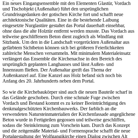
Ein neues Eingangsensemble mit den Elementen Glastür, Vordach
und Tischobjekt (Außenaltar) führt den ursprünglichen
Grundrissgedanken der gotischen Kirche fort und schafft neue
architektonische Qualitäten. Eine in die bestehende Laibung
eingesetzte Nurglastüre gestaltet das Portal dauerhaft einsehbar,
ohne dass die alte Holztür entfernt werden musste. Das Vordach aus
teilweise geschliffenem Beton dient zugleich als Windfang mit
Sitzbank. Um den in die Landschaft vorgerückten Außenaltar aus
gefärbtem Sichtbeton können sich bei größeren Feierlichkeiten
zahlreiche Menschen versammeln. Mit minimalem Materialeinsatz
verlängert das Ensemble die Kirchenachse in den Bereich des
ursprünglich geplanten Langhauses und lässt Außen- und
Innenraum fließen. Der Außenaltar greift das Thema der
Außenkanzel auf. Eine Kanzel aus Holz befand sich noch bis
Anfang des 20. Jahrhunderts neben dem Portal.
So wie die Kirchebaukörper sind auch die neuen Bauteile scharf in
das Gelände geschoben. Durch eine schmale Fuge zwischen
Vordach und Bestand kommt es zu keiner Beeinträchtigung des
denkmalgeschützten Kirchenbauwerks. Der farblich an die
verwendeten Natursteinmaterialien der Kirchenfassade angeglichene
Beton wurde in Fertigteilen gegossen und teilweise geschliffen,
sodass die Steinkörnung zum Vorschein kam. Durch das Konzept
und die zeitgemäße Material- und Formensprache schafft die neue
Portalgestaltung der Wolfgangikirche einen Dialog zwischen Alt