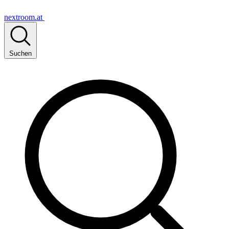
nextroom.at
Suchen