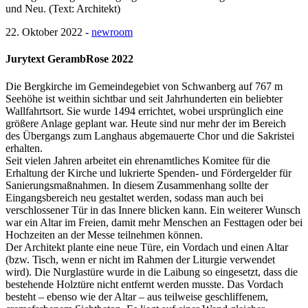
und Neu. (Text: Architekt)
22. Oktober 2022 -
newroom
Jurytext GerambRose 2022
Die Bergkirche im Gemeindegebiet von Schwanberg auf 767 m
Seehöhe ist weithin sichtbar und seit Jahrhunderten ein beliebter
Wallfahrtsort. Sie wurde 1494 errichtet, wobei ursprünglich eine
größere Anlage geplant war. Heute sind nur mehr der im Bereich
des Übergangs zum Langhaus abgemauerte Chor und die Sakristei
erhalten.
Seit vielen Jahren arbeitet ein ehrenamtliches Komitee für die
Erhaltung der Kirche und lukrierte Spenden- und Fördergelder für
Sanierungsmaßnahmen. In diesem Zusammenhang sollte der
Eingangsbereich neu gestaltet werden, sodass man auch bei
verschlossener Tür in das Innere blicken kann. Ein weiterer Wunsch
war ein Altar im Freien, damit mehr Menschen an Festtagen oder bei
Hochzeiten an der Messe teilnehmen können.
Der Architekt plante eine neue Türe, ein Vordach und einen Altar
(bzw. Tisch, wenn er nicht im Rahmen der Liturgie verwendet
wird). Die Nurglastüre wurde in die Laibung so eingesetzt, dass die
bestehende Holztüre nicht entfernt werden musste. Das Vordach
besteht – ebenso wie der Altar – aus teilweise geschliffenem,