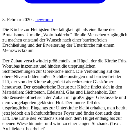
8. Februar 2020 -
newroom
Die Kirche zur Heiligsten Dreifaltigkeit gilt als eine Ikone des
Brutalismus. Um die „Wotrubakirche“ für alle Menschen zugänglich
zu machen entstand der Wunsch nach einer barrierefreien
Erschließung und der Erweiterung der Unterkirche mit einem
Mehrzweckraum.
Der Zubau verschwindet größtenteils im Hügel, der die Kirche Fritz
Wotrubas inszeniert und hindert die ursprünglichen
Sichtbeziehungen zur Oberkirche nicht. Die Verbindung auf das
obere Niveau bilden außen Sichtbetonstiegen und barrierefrei der
Lift, der von der Kirche abgerückt als reduzierter Glaskörper
herausragt. Der gestalterische Bezug zur Kirche findet sich in den
Materialien: Sichtbeton, Edelstahl, Glas und Lärchenholz. Zur
Straßenseite öffnet sich der Zubau mit großzügiger Glasfassade und
dem vorgelagerten gekiesten Hof. Der innere Teil des
ursprünglichen Eingangs zur Unterkirche bleibt erhalten, man betritt
jetzt jedoch ein lichtdurchflutetes Foyer und findet dort auch den
Lift. Die Linie des Vordachs zieht sich dem Hügel entlang bis zur
ebenen Wiese hinunter und wird zu einer langen Sitzbank. (Text:
Architekten, bearbeitet)