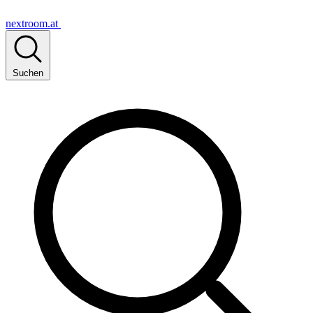
nextroom.at
Suchen