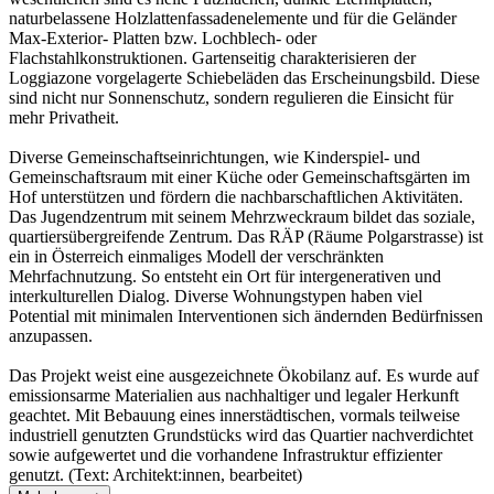
naturbelassene Holzlattenfassadenelemente und für die Geländer
Max-Exterior- Platten bzw. Lochblech- oder
Flachstahlkonstruktionen. Gartenseitig charakterisieren der
Loggiazone vorgelagerte Schiebeläden das Erscheinungsbild. Diese
sind nicht nur Sonnenschutz, sondern regulieren die Einsicht für
mehr Privatheit.
Diverse Gemeinschaftseinrichtungen, wie Kinderspiel- und
Gemeinschaftsraum mit einer Küche oder Gemeinschaftsgärten im
Hof unterstützen und fördern die nachbarschaftlichen Aktivitäten.
Das Jugendzentrum mit seinem Mehrzweckraum bildet das soziale,
quartiersübergreifende Zentrum. Das RÄP (Räume Polgarstrasse) ist
ein in Österreich einmaliges Modell der verschränkten
Mehrfachnutzung. So entsteht ein Ort für intergenerativen und
interkulturellen Dialog. Diverse Wohnungstypen haben viel
Potential mit minimalen Interventionen sich ändernden Bedürfnissen
anzupassen.
Das Projekt weist eine ausgezeichnete Ökobilanz auf. Es wurde auf
emissionsarme Materialien aus nachhaltiger und legaler Herkunft
geachtet. Mit Bebauung eines innerstädtischen, vormals teilweise
industriell genutzten Grundstücks wird das Quartier nachverdichtet
sowie aufgewertet und die vorhandene Infrastruktur effizienter
genutzt. (Text: Architekt:innen, bearbeitet)