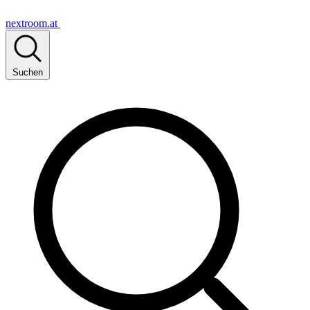
nextroom.at
Suchen