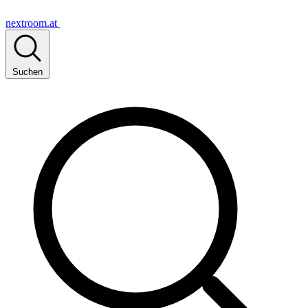
nextroom.at
Suchen