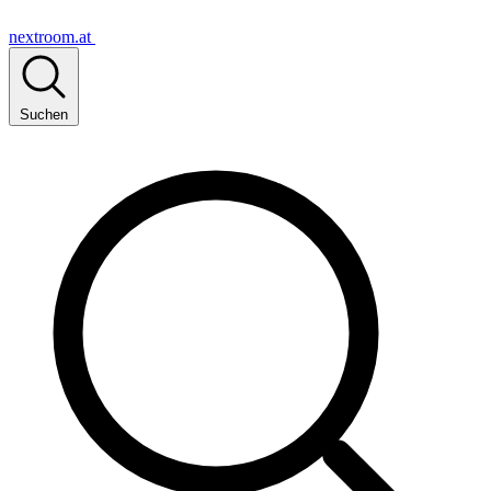
nextroom.at
Suchen