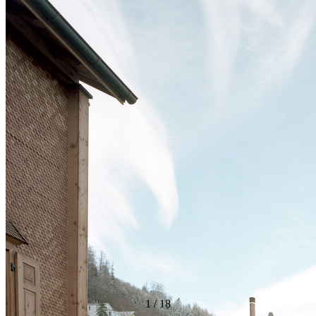
1
/
18