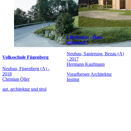
Ellenbogen „Haus
mitanand“
Neubau, Sanierung, Bezau (A)
Volksschule Fügenberg
- 2017
Hermann Kaufmann
Neubau, Fügenberg (A) -
2018
Vorarlberger Architektur
Christian Öller
Institut
aut. architektur und tirol