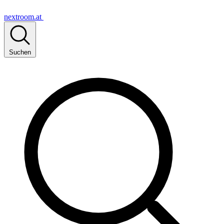
nextroom.at
Suchen