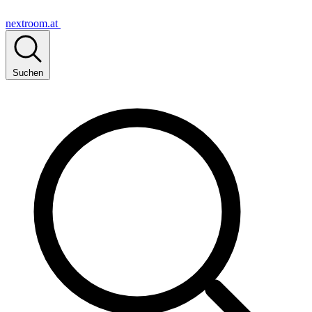
nextroom.at
Suchen