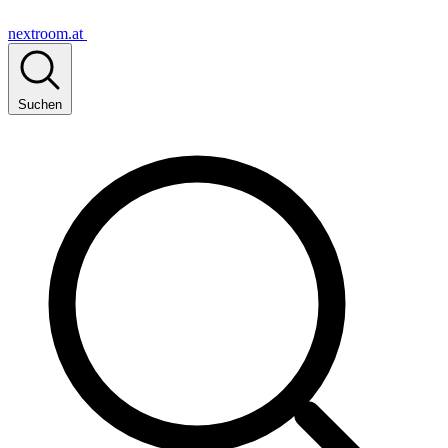
nextroom.at
Suchen