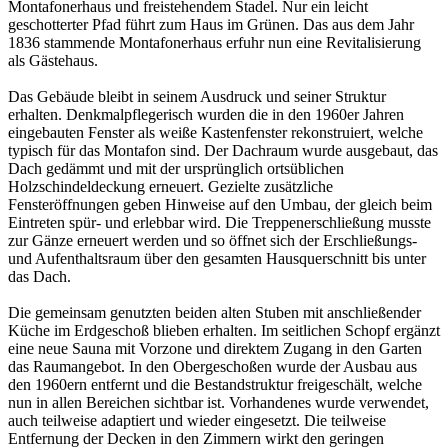
Montafonerhaus und freistehendem Stadel. Nur ein leicht
geschotterter Pfad führt zum Haus im Grünen. Das aus dem Jahr
1836 stammende Montafonerhaus erfuhr nun eine Revitalisierung
als Gästehaus.
Das Gebäude bleibt in seinem Ausdruck und seiner Struktur
erhalten. Denkmalpflegerisch wurden die in den 1960er Jahren
eingebauten Fenster als weiße Kastenfenster rekonstruiert, welche
typisch für das Montafon sind. Der Dachraum wurde ausgebaut, das
Dach gedämmt und mit der ursprünglich ortsüblichen
Holzschindeldeckung erneuert. Gezielte zusätzliche
Fensteröffnungen geben Hinweise auf den Umbau, der gleich beim
Eintreten spür- und erlebbar wird. Die Treppenerschließung musste
zur Gänze erneuert werden und so öffnet sich der Erschließungs-
und Aufenthaltsraum über den gesamten Hausquerschnitt bis unter
das Dach.
Die gemeinsam genutzten beiden alten Stuben mit anschließender
Küche im Erdgeschoß blieben erhalten. Im seitlichen Schopf ergänzt
eine neue Sauna mit Vorzone und direktem Zugang in den Garten
das Raumangebot. In den Obergeschoßen wurde der Ausbau aus
den 1960ern entfernt und die Bestandstruktur freigeschält, welche
nun in allen Bereichen sichtbar ist. Vorhandenes wurde verwendet,
auch teilweise adaptiert und wieder eingesetzt. Die teilweise
Entfernung der Decken in den Zimmern wirkt den geringen