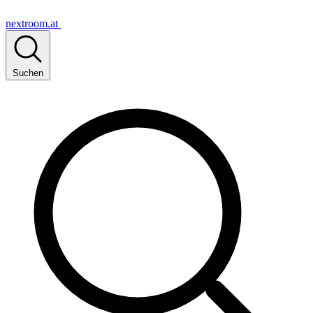
nextroom.at
Suchen