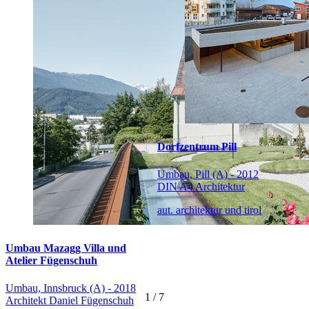
Dorfzentrum Pill
Umbau, Pill (A) - 2012
DIN A4 Architektur
aut. architektur und tirol
Umbau Mazagg Villa und
Atelier Fügenschuh
Umbau, Innsbruck (A) - 2018
1
/
7
Architekt Daniel Fügenschuh