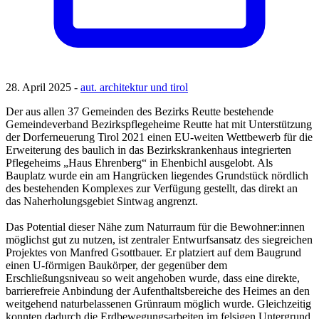
28. April 2025 -
aut. architektur und tirol
Der aus allen 37 Gemeinden des Bezirks Reutte bestehende
Gemeindeverband Bezirkspflegeheime Reutte hat mit Unterstützung
der Dorferneuerung Tirol 2021 einen EU-weiten Wettbewerb für die
Erweiterung des baulich in das Bezirkskrankenhaus integrierten
Pflegeheims „Haus Ehrenberg“ in Ehenbichl ausgelobt. Als
Bauplatz wurde ein am Hangrücken liegendes Grundstück nördlich
des bestehenden Komplexes zur Verfügung gestellt, das direkt an
das Naherholungsgebiet Sintwag angrenzt.
Das Potential dieser Nähe zum Naturraum für die Bewohner:innen
möglichst gut zu nutzen, ist zentraler Entwurfsansatz des siegreichen
Projektes von Manfred Gsottbauer. Er platziert auf dem Baugrund
einen U-förmigen Baukörper, der gegenüber dem
Erschließungsniveau so weit angehoben wurde, dass eine direkte,
barrierefreie Anbindung der Aufenthaltsbereiche des Heimes an den
weitgehend naturbelassenen Grünraum möglich wurde. Gleichzeitig
konnten dadurch die Erdbewegungsarbeiten im felsigen Untergrund