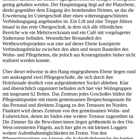
gering gehalten werden. Der Haupteingang liegt auf der Platzebene,
direkt gegenüber dem Eingang des bestehenden Heimes, an das die
Erweiterung im Untergeschoß über einen witterungsgeschützten
Verbindungsgang angebunden ist. Ein Lift und eine Treppe führen
hinauf in das erste Obergeschoß, in dem sich alle öffentlichen
Bereiche wie ein Mehrzweckraum und ein Café mit vorgelagerter
Südterrasse befinden. Wesentlicher Bestandteil des
Wettbewerbsprojektes war eine auf dieser Ebene konzipierte
Verbindungsbrücke zwischen den alten und neuen Bauteilen des
Wohn- und Pflegeheims, die jedoch aus Kostengründen bisher nicht
realisiert werden konnte.
Über dieser teilweise in den Hang eingegrabenen Ebene liegen rund
um auskragend zwei Pflegegeschoße, die sich durch ihre
Holzfassade deutlich vom aufgeständerten Sockel abheben. Klar
und übersichtlich organisiert befinden sich hier vier Wohngruppen
mit insgesamt 62 Betten. Das Zentrum jedes Geschoßes bilden die
Pflegestützpunkte mit einem gemeinsamen Besprechungsraum für
das Personal und direktem Zugang zu den Terrassen im Norden.
Flankiert wird dieses Zentrum von den gemeinsamen Wohn- und
Essbereichen, denen im Süden eine weitere Terrasse zugeordnet ist.
Die Zimmer für die Bewohner:innen liegen größtenteils in den Ost-
West-orientierten Flügeln, auch hier gibt es mit kleinen Loggien
weitere Aufenthaltsmöglichkeiten im Freien. Von den
Pflegestützpunkten aus können alle Aufenthaltsbereiche der beiden