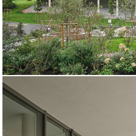
1
/
16