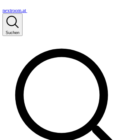
nextroom.at
Suchen