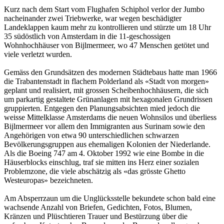
Kurz nach dem Start vom Flughafen Schiphol verlor der Jumbo
nacheinander zwei Triebwerke, war wegen beschädigter
Landeklappen kaum mehr zu kontrollieren und stürzte um 18 Uhr
35 südöstlich von Amsterdam in die 11-geschossigen
Wohnhochhäuser von Bijlmermeer, wo 47 Menschen getötet und
viele verletzt wurden.
Gemäss den Grundsätzen des modernen Städtebaus hatte man 1966
die Trabantenstadt in flachem Polderland als «Stadt von morgen»
geplant und realisiert, mit grossen Scheibenhochhäusern, die sich
um parkartig gestaltete Grünanlagen mit hexagonalen Grundrissen
gruppierten. Entgegen den Planungsabsichten mied jedoch die
weisse Mittelklasse Amsterdams die neuen Wohnsilos und überliess
Bijlmermeer vor allem den Immigranten aus Surinam sowie den
Angehörigen von etwa 90 unterschiedlichen schwarzen
Bevölkerungsgruppen aus ehemaligen Kolonien der Niederlande.
Als die Boeing 747 am 4. Oktober 1992 wie eine Bombe in die
Häuserblocks einschlug, traf sie mitten ins Herz einer sozialen
Problemzone, die viele abschätzig als «das grösste Ghetto
Westeuropas» bezeichneten.
Am Absperrzaun um die Unglücksstelle bekundete schon bald eine
wachsende Anzahl von Briefen, Gedichten, Fotos, Blumen,
Kränzen und Plüschtieren Trauer und Bestürzung über die