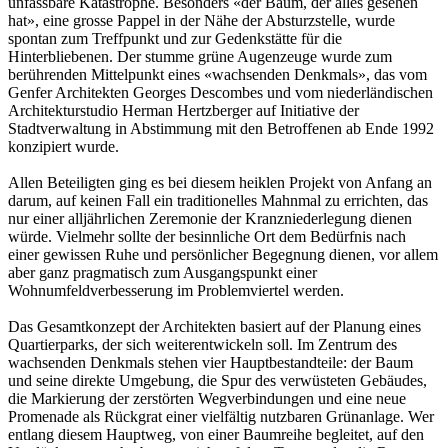
unfassbare Katastrophe. Besonders «der Baum, der alles gesehen
hat», eine grosse Pappel in der Nähe der Absturzstelle, wurde
spontan zum Treffpunkt und zur Gedenkstätte für die
Hinterbliebenen. Der stumme grüne Augenzeuge wurde zum
berührenden Mittelpunkt eines «wachsenden Denkmals», das vom
Genfer Architekten Georges Descombes und vom niederländischen
Architekturstudio Herman Hertzberger auf Initiative der
Stadtverwaltung in Abstimmung mit den Betroffenen ab Ende 1992
konzipiert wurde.
Allen Beteiligten ging es bei diesem heiklen Projekt von Anfang an
darum, auf keinen Fall ein traditionelles Mahnmal zu errichten, das
nur einer alljährlichen Zeremonie der Kranzniederlegung dienen
würde. Vielmehr sollte der besinnliche Ort dem Bedürfnis nach
einer gewissen Ruhe und persönlicher Begegnung dienen, vor allem
aber ganz pragmatisch zum Ausgangspunkt einer
Wohnumfeldverbesserung im Problemviertel werden.
Das Gesamtkonzept der Architekten basiert auf der Planung eines
Quartierparks, der sich weiterentwickeln soll. Im Zentrum des
wachsenden Denkmals stehen vier Hauptbestandteile: der Baum
und seine direkte Umgebung, die Spur des verwüsteten Gebäudes,
die Markierung der zerstörten Wegverbindungen und eine neue
Promenade als Rückgrat einer vielfältig nutzbaren Grünanlage. Wer
entlang diesem Hauptweg, von einer Baumreihe begleitet, auf den