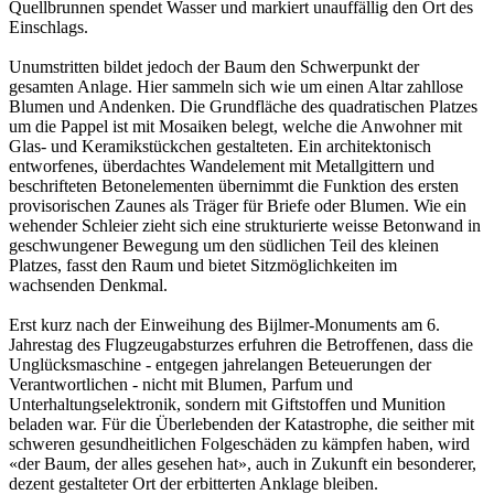
Quellbrunnen spendet Wasser und markiert unauffällig den Ort des
Einschlags.
Unumstritten bildet jedoch der Baum den Schwerpunkt der
gesamten Anlage. Hier sammeln sich wie um einen Altar zahllose
Blumen und Andenken. Die Grundfläche des quadratischen Platzes
um die Pappel ist mit Mosaiken belegt, welche die Anwohner mit
Glas- und Keramikstückchen gestalteten. Ein architektonisch
entworfenes, überdachtes Wandelement mit Metallgittern und
beschrifteten Betonelementen übernimmt die Funktion des ersten
provisorischen Zaunes als Träger für Briefe oder Blumen. Wie ein
wehender Schleier zieht sich eine strukturierte weisse Betonwand in
geschwungener Bewegung um den südlichen Teil des kleinen
Platzes, fasst den Raum und bietet Sitzmöglichkeiten im
wachsenden Denkmal.
Erst kurz nach der Einweihung des Bijlmer-Monuments am 6.
Jahrestag des Flugzeugabsturzes erfuhren die Betroffenen, dass die
Unglücksmaschine - entgegen jahrelangen Beteuerungen der
Verantwortlichen - nicht mit Blumen, Parfum und
Unterhaltungselektronik, sondern mit Giftstoffen und Munition
beladen war. Für die Überlebenden der Katastrophe, die seither mit
schweren gesundheitlichen Folgeschäden zu kämpfen haben, wird
«der Baum, der alles gesehen hat», auch in Zukunft ein besonderer,
dezent gestalteter Ort der erbitterten Anklage bleiben.