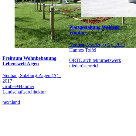
Platzgestaltung Waldegg-
Wopfing
Neubau, Waldegg (A) - 2013
Hannes Toifel
Freiraum Wohnbebauung
ORTE architekturnetzwerk
Lebenswelt Aigen
niederösterreich
Neubau, Salzburg-Aigen (A) -
2017
Gruber+Haumer
Landschaftsarchitektur
next.land