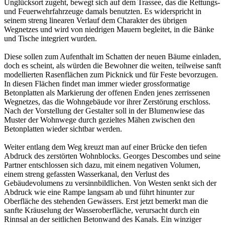
Unglücksort zugeht, bewegt sich auf dem Trassee, das die Rettungs-
und Feuerwehrfahrzeuge damals benutzten. Es widerspricht in
seinem streng linearen Verlauf dem Charakter des übrigen
Wegnetzes und wird von niedrigen Mauern begleitet, in die Bänke
und Tische integriert wurden.
Diese sollen zum Aufenthalt im Schatten der neuen Bäume einladen,
doch es scheint, als würden die Bewohner die weiten, teilweise sanft
modellierten Rasenflächen zum Picknick und für Feste bevorzugen.
In diesen Flächen findet man immer wieder grossformatige
Betonplatten als Markierung der offenen Enden jenes zerrissenen
Wegnetzes, das die Wohngebäude vor ihrer Zerstörung erschloss.
Nach der Vorstellung der Gestalter soll in der Blumenwiese das
Muster der Wohnwege durch gezieltes Mähen zwischen den
Betonplatten wieder sichtbar werden.
Weiter entlang dem Weg kreuzt man auf einer Brücke den tiefen
Abdruck des zerstörten Wohnblocks. Georges Descombes und seine
Partner entschlossen sich dazu, mit einem negativen Volumen,
einem streng gefassten Wasserkanal, den Verlust des
Gebäudevolumens zu versinnbildlichen. Von Westen senkt sich der
Abdruck wie eine Rampe langsam ab und führt hinunter zur
Oberfläche des stehenden Gewässers. Erst jetzt bemerkt man die
sanfte Kräuselung der Wasseroberfläche, verursacht durch ein
Rinnsal an der seitlichen Betonwand des Kanals. Ein winziger