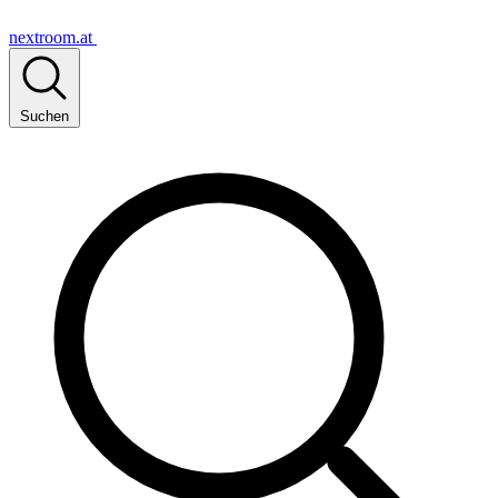
nextroom.at
Suchen