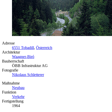
Adresse
6551 Tobadill
,
Österreich
Architektur
Waagner-Biró
Bauherrschaft
ÖBB Infrastruktur AG
Fotografie
Nikolaus Schletterer
Maßnahme
Neubau
Funktion
Verkehr
Fertigstellung
1964