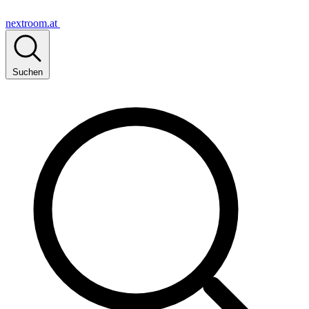
nextroom.at
Suchen