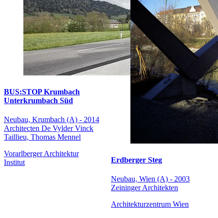
BUS:STOP Krumbach
Unterkrumbach Süd
Neubau, Krumbach (A) - 2014
Architecten De Vylder Vinck
Taillieu, Thomas Mennel
Vorarlberger Architektur
Erdberger Steg
Institut
Neubau, Wien (A) - 2003
Zeininger Architekten
Architekturzentrum Wien