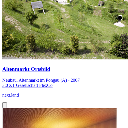
Altenmarkt Ortsbild
Neubau, Altenmarkt im Pongau (A) - 2007
3:0 ZT Gesellschaft FlexCo
next.land