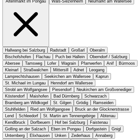
Altenmarkt im Pongau
Wals-Siezenheim
Neumarkt am Wallersee
Hallwang bei Salzburg
Radstadt
Großarl
Oberalm
Bischofshofen
Flachau
Puch bei Hallein
Oberndorf / Salzburg
Abersee
Tamsweg
Lofer
Wagrain
Pfarrwerfen
Anif
Bürmoos
Kleinarl
Straßwalchen
Mittersill
Adnet
Leogang
Lamprechtshausen
Seekirchen am Wallersee
Kaprun
St. Michael im Lungau
Henndorf am Wallersee
Strobl am Wolfgangsee
Piesendorf
Neukirchen am Großvenediger
Köstendorf
Maishofen
Bad Dürrnberg
Schwarzach
Bramberg am Wildkogel
St. Gilgen
Grödig
Ramseiden
Stuhlfelden
Ried am Wolfgangsee
Bruck an der Glocknerstrasse
Lend
Schleedorf
St. Martin am Tennengebirge
Abtenau
Kendlbruck
Dorfbeuern
Hof bei Salzburg
Faistenau
Golling an der Salzach
Eben im Pongau
Dorfgastein
Gnigl
Unternberg
Elixhausen
Unken
Zederhaus
Annaberg