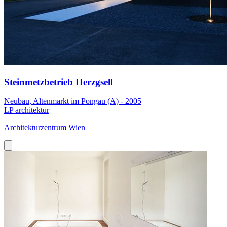
Steinmetzbetrieb Herzgsell
Neubau, Altenmarkt im Pongau (A) - 2005
LP architektur
Architekturzentrum Wien