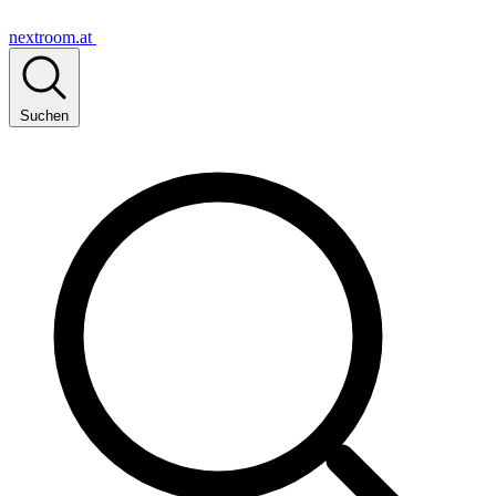
nextroom.at
Suchen