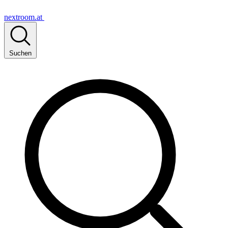
nextroom.at
Suchen