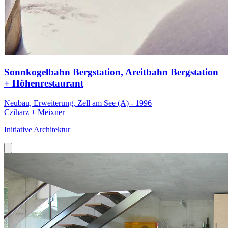
Sonnkogelbahn Bergstation, Areitbahn Bergstation
+ Höhenrestaurant
Neubau, Erweiterung, Zell am See (A) - 1996
Cziharz + Meixner
Initiative Architektur