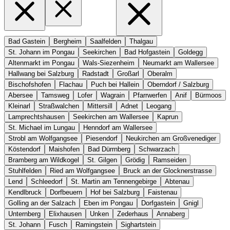
Bad Gastein
Bergheim
Saalfelden
Thalgau
St. Johann im Pongau
Seekirchen
Bad Hofgastein
Goldegg
Altenmarkt im Pongau
Wals-Siezenheim
Neumarkt am Wallersee
Hallwang bei Salzburg
Radstadt
Großarl
Oberalm
Bischofshofen
Flachau
Puch bei Hallein
Oberndorf / Salzburg
Abersee
Tamsweg
Lofer
Wagrain
Pfarrwerfen
Anif
Bürmoos
Kleinarl
Straßwalchen
Mittersill
Adnet
Leogang
Lamprechtshausen
Seekirchen am Wallersee
Kaprun
St. Michael im Lungau
Henndorf am Wallersee
Strobl am Wolfgangsee
Piesendorf
Neukirchen am Großvenediger
Köstendorf
Maishofen
Bad Dürrnberg
Schwarzach
Bramberg am Wildkogel
St. Gilgen
Grödig
Ramseiden
Stuhlfelden
Ried am Wolfgangsee
Bruck an der Glocknerstrasse
Lend
Schleedorf
St. Martin am Tennengebirge
Abtenau
Kendlbruck
Dorfbeuern
Hof bei Salzburg
Faistenau
Golling an der Salzach
Eben im Pongau
Dorfgastein
Gnigl
Unternberg
Elixhausen
Unken
Zederhaus
Annaberg
St. Johann
Fusch
Ramingstein
Sighartstein