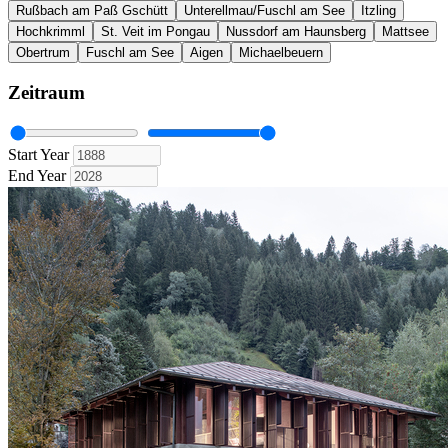
Rußbach am Paß Gschütt
Unterellmau/Fuschl am See
Itzling
Hochkrimml
St. Veit im Pongau
Nussdorf am Haunsberg
Mattsee
Obertrum
Fuschl am See
Aigen
Michaelbeuern
Zeitraum
Start Year
End Year