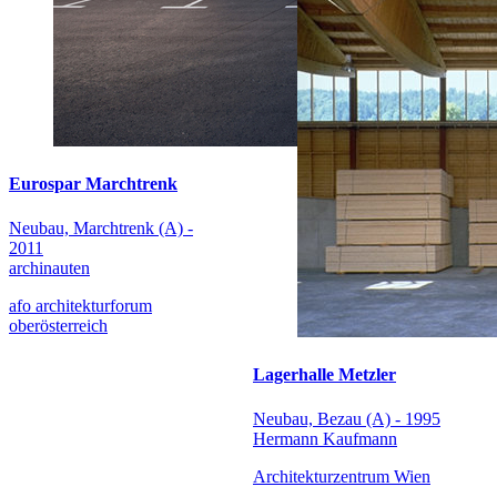
Eurospar Marchtrenk
Neubau, Marchtrenk (A) -
2011
archinauten
afo architekturforum
oberösterreich
Lagerhalle Metzler
Neubau, Bezau (A) - 1995
Hermann Kaufmann
Architekturzentrum Wien