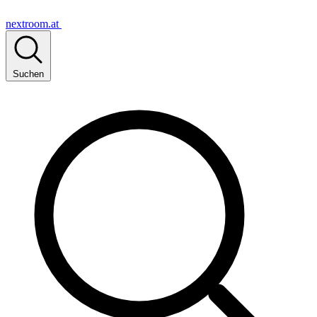
nextroom.at
Suchen