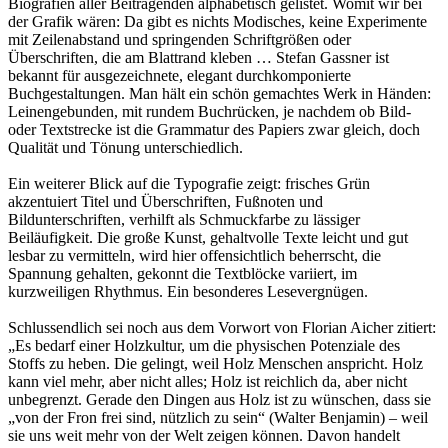
Biografien aller Beitragenden alphabetisch gelistet. Womit wir bei
der Grafik wären: Da gibt es nichts Modisches, keine Experimente
mit Zeilenabstand und springenden Schriftgrößen oder
Überschriften, die am Blattrand kleben … Stefan Gassner ist
bekannt für ausgezeichnete, elegant durchkomponierte
Buchgestaltungen. Man hält ein schön gemachtes Werk in Händen:
Leinengebunden, mit rundem Buchrücken, je nachdem ob Bild-
oder Textstrecke ist die Grammatur des Papiers zwar gleich, doch
Qualität und Tönung unterschiedlich.
Ein weiterer Blick auf die Typografie zeigt: frisches Grün
akzentuiert Titel und Überschriften, Fußnoten und
Bildunterschriften, verhilft als Schmuckfarbe zu lässiger
Beiläufigkeit. Die große Kunst, gehaltvolle Texte leicht und gut
lesbar zu vermitteln, wird hier offensichtlich beherrscht, die
Spannung gehalten, gekonnt die Textblöcke variiert, im
kurzweiligen Rhythmus. Ein besonderes Lesevergnügen.
Schlussendlich sei noch aus dem Vorwort von Florian Aicher zitiert:
„Es bedarf einer Holzkultur, um die physischen Potenziale des
Stoffs zu heben. Die gelingt, weil Holz Menschen anspricht. Holz
kann viel mehr, aber nicht alles; Holz ist reichlich da, aber nicht
unbegrenzt. Gerade den Dingen aus Holz ist zu wünschen, dass sie
„von der Fron frei sind, nützlich zu sein“ (Walter Benjamin) – weil
sie uns weit mehr von der Welt zeigen können. Davon handelt