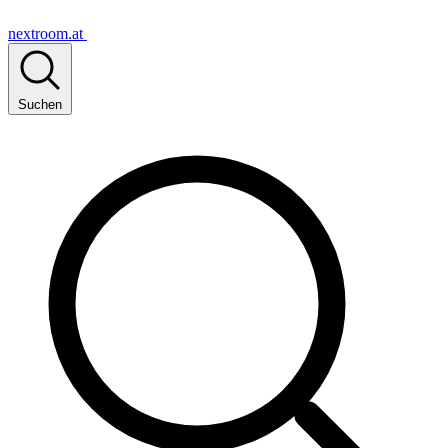
nextroom.at
Suchen