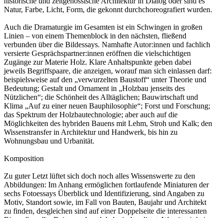
historische und zeitgenössische Architektur in Dialog oder sind es
Natur, Farbe, Licht, Form, die gekonnt durchchoreografiert wurden.
Auch die Dramaturgie im Gesamten ist ein Schwingen in großen
Linien – von einem Themenblock in den nächsten, fließend
verbunden über die Bildessays. Namhafte Autor:innen und fachlich
versierte Gesprächspartner:innen eröffnen die vielschichtigen
Zugänge zur Materie Holz. Klare Anhaltspunkte geben dabei
jeweils Begriffspaare, die anzeigen, worauf man sich einlassen darf:
beispielsweise auf den „verwurzelten Baustoff“ unter Theorie und
Bedeutung; Gestalt und Ornament in „Holzbau jenseits des
Nützlichen“; die Schönheit des Alltäglichen; Bauwirtschaft und
Klima „Auf zu einer neuen Bauphilosophie“; Forst und Forschung;
das Spektrum der Holzbautechnologie; aber auch auf die
Möglichkeiten des hybriden Bauens mit Lehm, Stroh und Kalk; den
Wissenstransfer in Architektur und Handwerk, bis hin zu
Wohnungsbau und Urbanität.
Komposition
Zu guter Letzt lüftet sich doch noch alles Wissenswerte zu den
Abbildungen: Im Anhang ermöglichen fortlaufende Miniaturen der
sechs Fotoessays Überblick und Identifizierung, sind Angaben zu
Motiv, Standort sowie, im Fall von Bauten, Baujahr und Architekt
zu finden, desgleichen sind auf einer Doppelseite die interessanten