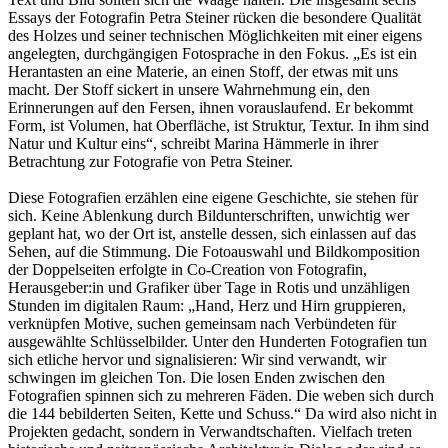
Essays der Fotografin Petra Steiner rücken die besondere Qualität
des Holzes und seiner technischen Möglichkeiten mit einer eigens
angelegten, durchgängigen Fotosprache in den Fokus. „Es ist ein
Herantasten an eine Materie, an einen Stoff, der etwas mit uns
macht. Der Stoff sickert in unsere Wahrnehmung ein, den
Erinnerungen auf den Fersen, ihnen vorauslaufend. Er bekommt
Form, ist Volumen, hat Oberfläche, ist Struktur, Textur. In ihm sind
Natur und Kultur eins“, schreibt Marina Hämmerle in ihrer
Betrachtung zur Fotografie von Petra Steiner.
Diese Fotografien erzählen eine eigene Geschichte, sie stehen für
sich. Keine Ablenkung durch Bildunterschriften, unwichtig wer
geplant hat, wo der Ort ist, anstelle dessen, sich einlassen auf das
Sehen, auf die Stimmung. Die Fotoauswahl und Bildkomposition
der Doppelseiten erfolgte in Co-Creation von Fotografin,
Herausgeber:in und Grafiker über Tage in Rotis und unzähligen
Stunden im digitalen Raum: „Hand, Herz und Hirn gruppieren,
verknüpfen Motive, suchen gemeinsam nach Verbündeten für
ausgewählte Schlüsselbilder. Unter den Hunderten Fotografien tun
sich etliche hervor und signalisieren: Wir sind verwandt, wir
schwingen im gleichen Ton. Die losen Enden zwischen den
Fotografien spinnen sich zu mehreren Fäden. Die weben sich durch
die 144 bebilderten Seiten, Kette und Schuss.“ Da wird also nicht in
Projekten gedacht, sondern in Verwandtschaften. Vielfach treten