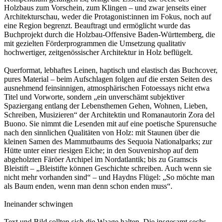
Holzbaus zum Vorschein, zum Klingen – und zwar jenseits einer
Architekturschau, weder die Protagonist:innen im Fokus, noch auf
eine Region begrenzt. Beauftragt und ermöglicht wurde das
Buchprojekt durch die Holzbau-Offensive Baden-Württemberg, die
mit gezielten Förderprogrammen die Umsetzung qualitativ
hochwertiger, zeitgenössischer Architektur in Holz beflügelt.
Querformat, lebhaftes Leinen, haptisch und elastisch das Buchcover,
pures Material – beim Aufschlagen folgen auf die ersten Seiten des
ausnehmend feinsinnigen, atmosphärischen Fotoessays nicht etwa
Titel und Vorworte, sondern „ein unverschämt subjektiver
Spaziergang entlang der Lebensthemen Gehen, Wohnen, Lieben,
Schreiben, Musizieren“ der Architektin und Romanautorin Zora del
Buono. Sie nimmt die Lesenden mit auf eine poetische Spurensuche
nach den sinnlichen Qualitäten von Holz: mit Staunen über die
kleinen Samen des Mammutbaums des Sequoia Nationalparks; zur
Hütte unter einer riesigen Eiche; in den Souvenirshop auf dem
abgeholzten Färöer Archipel im Nordatlantik; bis zu Gramscis
Bleistift – „Bleistifte können Geschichte schreiben. Auch wenn sie
nicht mehr vorhanden sind“ – und Haydns Flügel: „So möchte man
als Baum enden, wenn man denn schon enden muss“.
Ineinander schwingen
Text und Bild sollten sich die Waage halten. Die insgesamt sechs