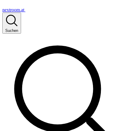
nextroom.at
Suchen