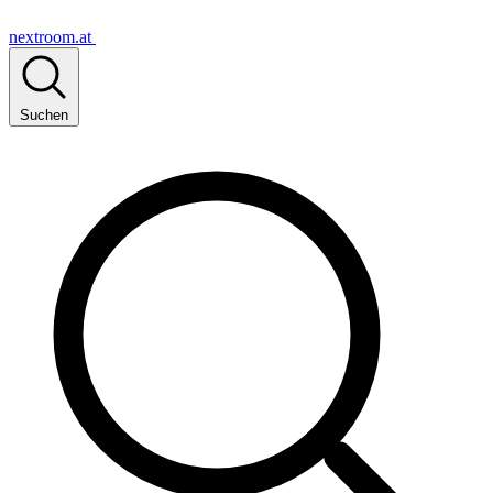
nextroom.at
Suchen