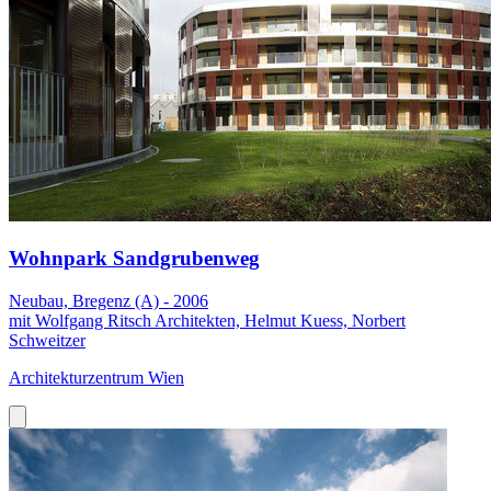
Wohnpark Sandgrubenweg
Neubau, Bregenz (A) - 2006
mit Wolfgang Ritsch Architekten, Helmut Kuess, Norbert
Schweitzer
Architekturzentrum Wien