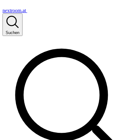
nextroom.at
Suchen