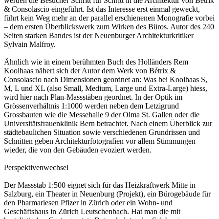
werden die Besucher Schritt für Schritt in die Architektur von Bétrix
& Consolascio eingeführt. Ist das Interesse erst einmal geweckt,
führt kein Weg mehr an der parallel erschienenen Monografie vorbei
– dem ersten Überblickswerk zum Wirken des Büros. Autor des 240
Seiten starken Bandes ist der Neuenburger Architekturkritiker
Sylvain Malfroy.
Ähnlich wie in einem berühmten Buch des Holländers Rem
Koolhaas nähert sich der Autor dem Werk von Bétrix &
Consolascio nach Dimensionen geordnet an: Was bei Koolhaas S,
M, L und XL (also Small, Medium, Large und Extra-Large) hiess,
wird hier nach Plan-Massstäben geordnet. In der Optik im
Grössenverhältnis 1:1000 werden neben dem Letzigrund
Grossbauten wie die Messehalle 9 der Olma St. Gallen oder die
Universitätsfrauenklinik Bern betrachtet. Nach einem Überblick zur
städtebaulichen Situation sowie verschiedenen Grundrissen und
Schnitten geben Architekturfotografien vor allem Stimmungen
wieder, die von den Gebäuden evoziert werden.
Perspektivenwechsel
Der Massstab 1:500 eignet sich für das Heizkraftwerk Mitte in
Salzburg, ein Theater in Neuenburg (Projekt), ein Bürogebäude für
den Pharmariesen Pfizer in Zürich oder ein Wohn- und
Geschäftshaus in Zürich Leutschenbach. Hat man die mit