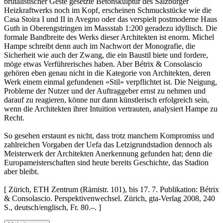
brutalistischer Geste gesetzte Betonskulptur des Salzburger
Heizkraftwerks noch im Kopf, erscheinen Schmuckstücke wie die
Casa Stoira I und II in Avegno oder das verspielt postmoderne Haus
Guth in Oberengstringen im Massstab 1:200 geradezu idyllisch. Die
formale Bandbreite des Werks dieser Architekten ist enorm. Michel
Hampe schreibt denn auch im Nachwort der Monografie, die
Sicherheit wie auch der Zwang, die ein Baustil biete und fordere,
möge etwas Verführerisches haben. Aber Bétrix & Consolascio
gehören eben genau nicht in die Kategorie von Architekten, deren
Werk einem einmal gefundenen «Stil» verpflichtet ist. Die Neigung,
Probleme der Nutzer und der Auftraggeber ernst zu nehmen und
darauf zu reagieren, könne nur dann künstlerisch erfolgreich sein,
wenn die Architekten ihrer Intuition vertrauten, analysiert Hampe zu
Recht.
So gesehen erstaunt es nicht, dass trotz manchem Kompromiss und
zahlreichen Vorgaben der Uefa das Letzigrundstadion dennoch als
Meisterwerk der Architekten Anerkennung gefunden hat; denn die
Europameisterschaften sind heute bereits Geschichte, das Stadion
aber bleibt.
[ Zürich, ETH Zentrum (Rämistr. 101), bis 17. 7. Publikation: Bétrix
& Consolascio. Perspektivenwechsel. Zürich, gta-Verlag 2008, 240
S., deutsch/englisch, Fr. 80.–. ]