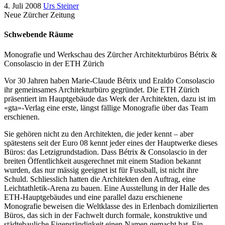
4. Juli 2008
Urs Steiner
Neue Zürcher Zeitung
Schwebende Räume
Monografie und Werkschau des Zürcher Architekturbüros Bétrix &
Consolascio in der ETH Zürich
Vor 30 Jahren haben Marie-Claude Bétrix und Eraldo Consolascio
ihr gemeinsames Architekturbüro gegründet. Die ETH Zürich
präsentiert im Hauptgebäude das Werk der Architekten, dazu ist im
«gta»-Verlag eine erste, längst fällige Monografie über das Team
erschienen.
Sie gehören nicht zu den Architekten, die jeder kennt – aber
spätestens seit der Euro 08 kennt jeder eines der Hauptwerke dieses
Büros: das Letzigrundstadion. Dass Bétrix & Consolascio in der
breiten Öffentlichkeit ausgerechnet mit einem Stadion bekannt
wurden, das nur mässig geeignet ist für Fussball, ist nicht ihre
Schuld. Schliesslich hatten die Architekten den Auftrag, eine
Leichtathletik-Arena zu bauen. Eine Ausstellung in der Halle des
ETH-Hauptgebäudes und eine parallel dazu erschienene
Monografie beweisen die Weltklasse des in Erlenbach domizilierten
Büros, das sich in der Fachwelt durch formale, konstruktive und
städtebauliche Eigenständigkeit einen Namen gemacht hat. Ein