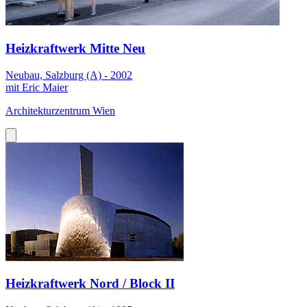
Heizkraftwerk Mitte Neu
Neubau, Salzburg (A) - 2002
mit Eric Maier
Architekturzentrum Wien
Heizkraftwerk Nord / Block II