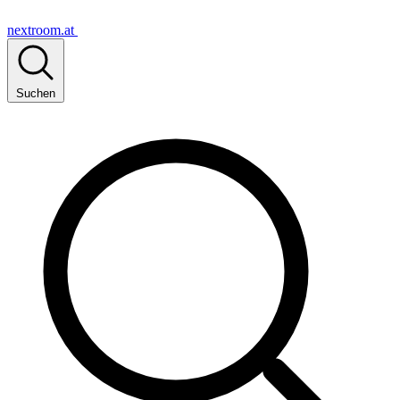
nextroom.at
Suchen