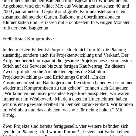
drei unterschiedlichen Bauteilen mit insgesamt 65 Wohneinheiten.
Angeboten wird ein wilder Mix aus Wohnungen zwischen 40 und
200 Quadratmetern. Geplant sind große Fahrradabstellräume, ein
zusammenhängender Garten, Balkone mit überdimensionalen
Blumenkisten und Terrassen mit Hochbeeten. In wenigen Monaten
rollt der erste Bagger an.
Freiheit statt Kompromisse
In den meisten Fällen ist Purpur jedoch nicht nur für die Planung
zuständig, sondern auch für Projektentwicklung und Verkauf. Der
Aufgabenbereich umspannt die gesamte Projektgenese - vom ersten
Strich auf der Serviette bis zum fertigen Kaufvertrag. Zu diesem
Zweck gründeten die Architekten eigens die Stabulum
Projektentwicklungs- und Errichtungs GmbH. „In der
Zusammenarbeit mit Bauträgern und Investoren haben wir es immer
wieder mit Kompromissen zu tun gehabt“, erinnert sich Längauer.
„Wir konnten nie unser gesamtes Repertoire ausspielen, wir waren
immer nur im Wettbewerb. Mit dem eigenen Unternehmen haben
wir uns eine gewisse Freiheit im Denken zurückerobert. Wir können
im Wohnbau nun das anbieten, was wir für richtig halten.“ Mit
Erfolg.
Zwei Projekte sind bereits fertiggestellt, vier weitere befinden sich
gerade in Planung. Und warum Purpur? „Erstens hat Farbe keinen