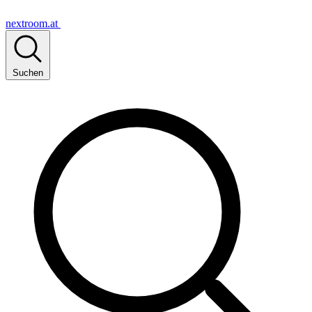
nextroom.at
Suchen