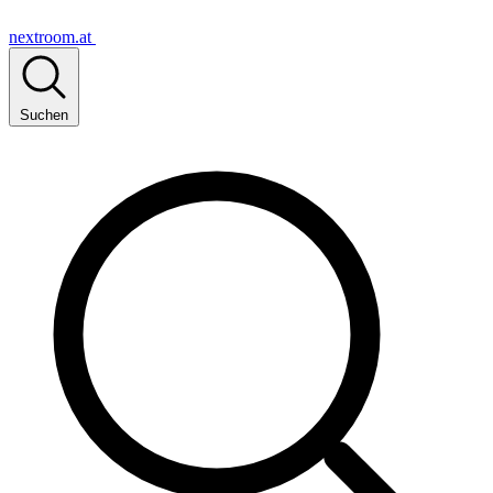
nextroom.at
Suchen