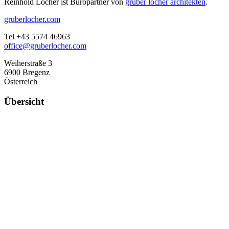
Reinhold Locher ist Büropartner von
gruber locher architekten
.
gruberlocher.com
Tel +43 5574 46963
office@gruberlocher.com
Weiherstraße 3
6900 Bregenz
Österreich
Übersicht