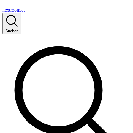
nextroom.at
Suchen