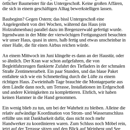
örtlicher Baumeister für das Untergeschoß. Keine großen Affären,
die sich in einem geschäftigen Alltag bewerkstelligen lassen.
Baubeginn? Gegen Ostern; das bissl Untergeschoß eine
Angelegenheit von drei Wochen, während das Haus (ein
Holzrahmenbau) parallel dazu im Bregenzerwald gefertigt wurde.
Irgendwann in der Mitte der vierwöchigen Fertigungszeit besuchten
wir unser Haus, quasi in utero, halb fertig und etwas unscheinbar in
einer Halle, die für einen Airbus reichen würde.
An einem Mittwoch im Juni klingelte es dann an der Haustür, oder
so ähnlich. Der Kran war schon aufgefahren, die von
Begleitfahrzeugen flankierte Zufahrt des Tiefladers in der schmalen
Straße Zentimeterarbeit. Ein paar Stunden, und das blaue Paket
entfaltete sich wie ein Schmetterling durch die Lüfte zu einem
richtigen Haus. Zweieinhalb Tage brauchte die Montagepartie aus
dem Ländle dann noch, um Terrasse, Installationen im Erdgeschoß
und andere Kleinigkeiten zu komplettieren. Ehrlich, wir haben
keinen Hammer in die Hand genommen.
Ein wenig blieb zu tun, um bei der Wahrheit zu bleiben. Alleine die
relativ aufwändige Koordination von Strom- und Wasseranschluss
erfüllte uns mit Dankbarkeit dafür, dass nicht noch mehr
Handwerker zu koordinieren waren. Zum Schluss noch Möbel rein,
jetzt auf der Terrasse sitzen und den Blick auf Weinberg und See