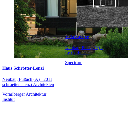
Villa Savoye
Neubau, Poissy (F) -
Le Corbusier
Spectrum
Haus Schrötter-Lenzi
Neubau, Fußach (A) - 2011
schroetter - lenzi Architekten
Vorarlberger Architektur
Institut