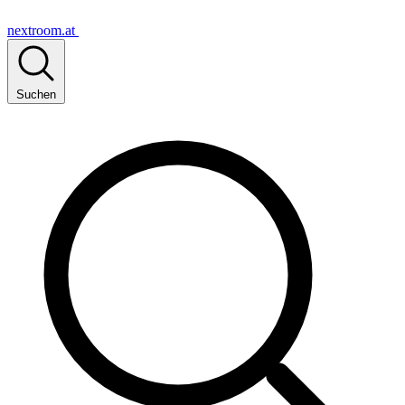
nextroom.at
Suchen