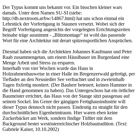
Der Typus kommt uns bekannt vor. Ein bisschen kleiner wars
damals. Unter dem Namen SU-SI (siehe:
http://db.nextroom.at/bw/14867.html) hat uns schon einmal ein
Lehrstück der Vorfertigung in Staunen versetzt. Wobei sich der
Begriff Vorfertigung angesichts der vorgelegten Errichtungszeiten
beinahe träge ausnimmt - „Blitzmontage“ ist wohl das passende
Wort für eine Architektur mit derart spitzensportlichen Ansprüchen.
Diesmal haben sich die Architekten Johannes Kaufmann und Peter
Raab zusammengetan, um einem Häuslbauer im Burgenland eine
Menge Arbeit und Stress zu ersparen.
Innerhalb von vier Wochen wurde das Haus in
Holzrahmenbauweise in einer Halle im Bregenzerwald gefertigt, per
Tieflader an den Neusiedler See verfrachtet und in zweieinhalb
Tagen fixfertig montiert. (Der Bauherr beteuert, keinen Hammer in
die Hand genommen zu haben). Das Untergeschoss hat ein örtlicher
Baumeister errichtet, das Haus von der Stange sitzt passgenau auf
seinem Sockel. Ins Genre der gängigen Fertighausindustrie will
dieser Typus dennoch nicht passen. Eindeutig zu straight für den
durchschnittlichen Eigenheimtraum. Hier waren eben keine
Zuckerbäcker am Werk, sondern findige Tüftler mit dem
Background bester westösterreichischer Holzbautradition. (Text:
Gabriele Kaiser, 10.10.2002)