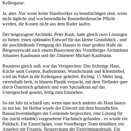
Kellergasse.
Ja, aber. Nur wenn keine Handwerker zu beaufsichtigen sind, wenn
nicht tägliche und wochenendliche Baustellenbesuche Pflicht
werden, die Kosten nicht aus dem Ruder laufen.
Der beigezogene Architekt, Peter Raab, hatte gleich zwei Lösungen
zu bieten: einen optimalen Entwurf für das kleine Grundstück - und
die anschließende Fertigung des Hauses in einer großen Halle im
Bregenzerwald nach einem Bausystem des Vorarlberger Architekten
Johannes Kaufmann und der Zimmerei Michael Kaufmann.
Baustress gleich null, war das Versprechen: Das fixfertige Haus,
Küche samt Geräten, Badezimmer, Wandschrank und Kleinmöbel,
wird als Paket in die Kellergasse geliefert. Richtig: 15 Meter lang,
viereinhalb breit, in blauem Plastik verpackt, mit dem Tieflaster quer
durch Österreich gefahren und vom Spezialkran auf das
Untergeschoß gesetzt, fertig zum Einziehen.
So ein Jahr ist schnell um, wenn man noch anderes als Haus bauen
zu tun hat. Im Herbst wurde der Entwurf mit dem freundlichen
Bausachverständigen der Gemeinde besprochen, eine Lösung für
das (nicht erlaubte) vorgesehene Flachdach gefunden - es wurde ein
Pultdach. Ein Einreichplan, vom Vorarlberger Team detailliert, ein
Angebot mit Fixpreis, Besprechung der Einrichtungsdetails. Ein