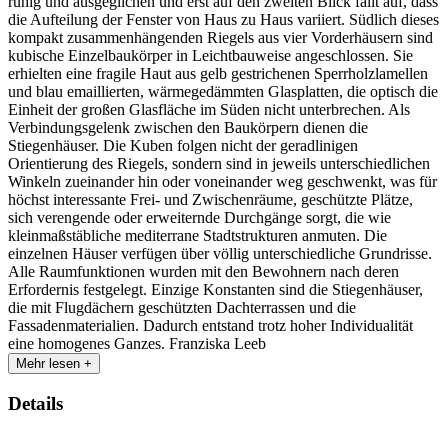
ruhig und ausgeglichen und erst auf den zweiten Blick fällt auf, dass
die Aufteilung der Fenster von Haus zu Haus variiert. Südlich dieses
kompakt zusammenhängenden Riegels aus vier Vorderhäusern sind
kubische Einzelbaukörper in Leichtbauweise angeschlossen. Sie
erhielten eine fragile Haut aus gelb gestrichenen Sperrholzlamellen
und blau emaillierten, wärmegedämmten Glasplatten, die optisch die
Einheit der großen Glasfläche im Süden nicht unterbrechen. Als
Verbindungsgelenk zwischen den Baukörpern dienen die
Stiegenhäuser. Die Kuben folgen nicht der geradlinigen
Orientierung des Riegels, sondern sind in jeweils unterschiedlichen
Winkeln zueinander hin oder voneinander weg geschwenkt, was für
höchst interessante Frei- und Zwischenräume, geschützte Plätze,
sich verengende oder erweiternde Durchgänge sorgt, die wie
kleinmaßstäbliche mediterrane Stadtstrukturen anmuten. Die
einzelnen Häuser verfügen über völlig unterschiedliche Grundrisse.
Alle Raumfunktionen wurden mit den Bewohnern nach deren
Erfordernis festgelegt. Einzige Konstanten sind die Stiegenhäuser,
die mit Flugdächern geschützten Dachterrassen und die
Fassadenmaterialien. Dadurch entstand trotz hoher Individualität
eine homogenes Ganzes. Franziska Leeb
Mehr lesen +
Details