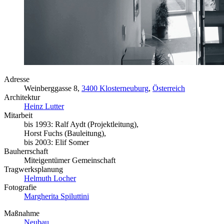
Adresse
Weinberggasse 8,
3400 Klosterneuburg
,
Österreich
Architektur
Heinz Lutter
Mitarbeit
bis 1993: Ralf Aydt (Projektleitung),
Horst Fuchs (Bauleitung),
bis 2003: Elif Somer
Bauherrschaft
Miteigentümer Gemeinschaft
Tragwerksplanung
Helmuth Locher
Fotografie
Margherita Spiluttini
Maßnahme
Neubau