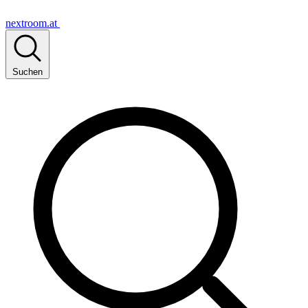
nextroom.at
Suchen