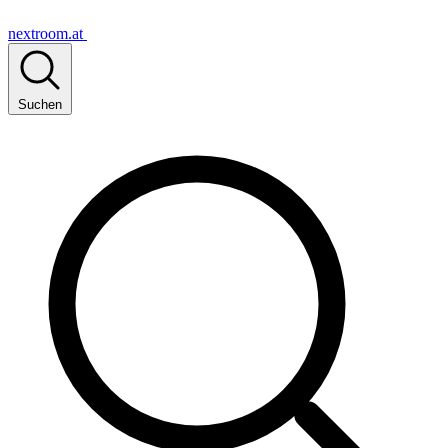
nextroom.at
Suchen