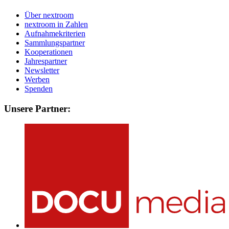
Über nextroom
nextroom in Zahlen
Aufnahmekriterien
Sammlungspartner
Kooperationen
Jahrespartner
Newsletter
Werben
Spenden
Unsere Partner: