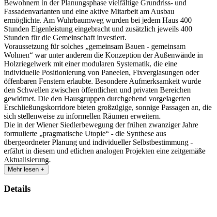
Bewohnern in der Planungsphase vielfältige Grundriss- und
Fassadenvarianten und eine aktive Mitarbeit am Ausbau
ermöglichte. Am Wuhrbaumweg wurden bei jedem Haus 400
Stunden Eigenleistung eingebracht und zusätzlich jeweils 400
Stunden für die Gemeinschaft investiert.
Voraussetzung für solches „gemeinsam Bauen - gemeinsam
Wohnen“ war unter anderem die Konzeption der Außenwände in
Holzriegelwerk mit einer modularen Systematik, die eine
individuelle Positionierung von Paneelen, Fixverglasungen oder
öffenbaren Fenstern erlaubte. Besondere Aufmerksamkeit wurde
den Schwellen zwischen öffentlichen und privaten Bereichen
gewidmet. Die den Hausgruppen durchgehend vorgelagerten
Erschließungskorridore bieten großzügige, sonnige Passagen an, die
sich stellenweise zu informellen Räumen erweitern.
Die in der Wiener Siedlerbewegung der frühen zwanziger Jahre
formulierte „pragmatische Utopie“ - die Synthese aus
übergeordneter Planung und individueller Selbstbestimmung -
erfährt in diesem und etlichen analogen Projekten eine zeitgemäße
Aktualisierung.
Mehr lesen +
Details