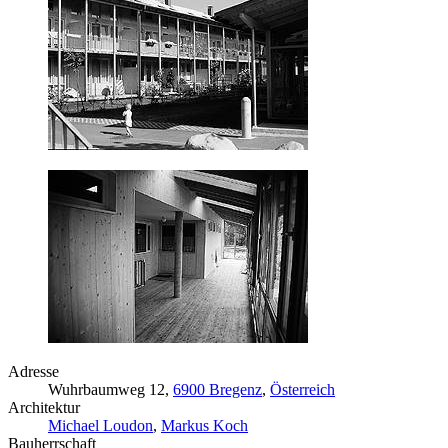
Adresse
Wuhrbaumweg 12,
6900 Bregenz
,
Österreich
Architektur
Michael Loudon
,
Markus Koch
Bauherrschaft