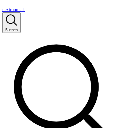
nextroom.at
Suchen