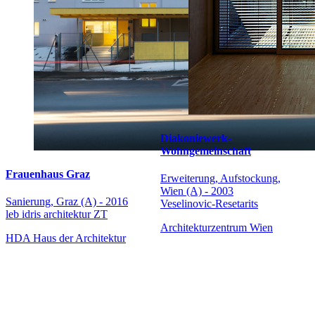
Diakoniewerk-
Wohngemeinschaft
Frauenhaus Graz
Erweiterung, Aufstockung,
Wien (A) - 2003
Sanierung, Graz (A) - 2016
Veselinovic-Resetarits
leb idris architektur ZT
Architekturzentrum Wien
HDA Haus der Architektur