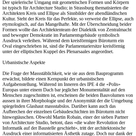
Der spielerische Umgang mit geometrischen Formen und Körpern
ist typisch für Architecture Studio; in Strassburg thematisierten die
Architekten Kreis und Ellipse als Sinnbilder der abendländischen
Kultur. Steht der Kreis für das Perfekte, so verweist die Ellipse, auch
etymologisch, auf das Mangelhafte. Mit der Überschneidung beider
Formen wollte das Architektenteam der Dialektik von Zentralmacht
und bewegter Demokratie im Parlamentsgebäude symbolisch
Ausdruck verleihen. Während dem kreisförmigen Büroturm ein
Oval eingeschrieben ist, sind die Parlamentariersitze kreisförmig
unter der elliptischen Kuppel des Plenarsaales angeordnet.
Urbanistische Aspekte
Die Frage der Massstäblichkeit, wie sie aus dem Bauprogramm
erwächst, bildete einen Kernpunkt der urbanistischen
Aufgabenstellung. Während im Inneren des IPE 4 die «Polis»
Europas unter einem Dach bar jeglicher Monumentalität auf den
Menschen zugeschnitten ist, erscheinen die beiden Bauvolumen von
aussen in ihrer Morphologie und der Anonymität der die Umgebung
spiegelnden Glashaut massstabslos. Darüber kann auch das
Aufbrechen der einzelnen Gebäudeschichten im Büroturm nicht
hinwegtäuschen. Obwohl Martin Robain, einer der sieben Partner
von Architecture Studio, betont, dass «die wahre Revolution der
Informatik auf der Baustelle geschieht», tritt der architektonische
Ausdruck einer informatisierten Ästhetik zutage. Doch nur dank der