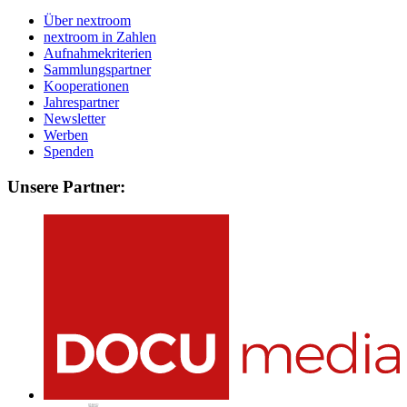
Über nextroom
nextroom in Zahlen
Aufnahmekriterien
Sammlungspartner
Kooperationen
Jahrespartner
Newsletter
Werben
Spenden
Unsere Partner: