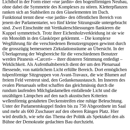
Lichthof in der Form einer «rue jardin» den bogenförmigen Neubau,
ohne dabei die Symmetrie des Komplexes zu stören. Kletterpflanzen
ranken sich an Stahlseilen zu den Glaselementen im Dach.
Funktional trennt diese «rue jardin» den öffentlichen Bereich von
jenem der Parlamentarier, wo fünf kleine Sitzungssäle untergebracht
sind. Zwei Einschnitte mit Vertikalerschliessungen flankieren die
Kuppel symmetrisch. Trotz ihrer Eichenholzverkleidung ist sie wie
ein Monolith in den Glaskörper geklemmt. – Die komplexe
Wegführung für die verschiedenen Benutzergruppen gewinnt durch
die grosszügig bemessenen Zirkulationsräume an Übersicht. In der
Überlagerung der Wegbereiche für die verschiedenen Benutzer
werden Piranesis «Carceri» – ihrer düsteren Stimmung entledigt –
Wirklichkeit. Als Aufenthaltsbereich dient der um den Plenarsaal
fliessende, von natürlichem Licht erfüllte Bereich. Dort ermöglichen
tulpenförmige Sitzgruppen von Avant-Travaux, die wie Blumen auf
freiem Feld verstreut sind, den Gedankenaustausch. Im Inneren des
ovalen Plenarsaals selbst schaffen das gleichmässig durch die
rundum laufenden Milchglaslamellen einfallende Licht und die
unzähligen Lämpchen auf den nach akustischen Kriterien
wellenförmig gestalteten Deckenstreifen eine ruhige Beleuchtung.
Unter der Parlamentskuppel finden bis zu 750 Abgeordnete im Saal
und mehr als 600 Zuschauer auf den oberen Rängen Platz. Hier
wird deutlich, wie sehr das Thema der Politik als Spektakel den als
Bühne der Demokratie gedachten Bau durchzieht.