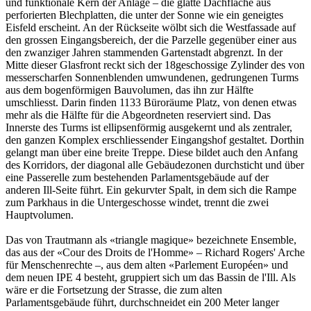
und funktionale Kern der Anlage – die glatte Dachfläche aus
perforierten Blechplatten, die unter der Sonne wie ein geneigtes
Eisfeld erscheint. An der Rückseite wölbt sich die Westfassade auf
den grossen Eingangsbereich, der die Parzelle gegenüber einer aus
den zwanziger Jahren stammenden Gartenstadt abgrenzt. In der
Mitte dieser Glasfront reckt sich der 18geschossige Zylinder des von
messerscharfen Sonnenblenden umwundenen, gedrungenen Turms
aus dem bogenförmigen Bauvolumen, das ihn zur Hälfte
umschliesst. Darin finden 1133 Büroräume Platz, von denen etwas
mehr als die Hälfte für die Abgeordneten reserviert sind. Das
Innerste des Turms ist ellipsenförmig ausgekernt und als zentraler,
den ganzen Komplex erschliessender Eingangshof gestaltet. Dorthin
gelangt man über eine breite Treppe. Diese bildet auch den Anfang
des Korridors, der diagonal alle Gebäudezonen durchsticht und über
eine Passerelle zum bestehenden Parlamentsgebäude auf der
anderen Ill-Seite führt. Ein gekurvter Spalt, in dem sich die Rampe
zum Parkhaus in die Untergeschosse windet, trennt die zwei
Hauptvolumen.
Das von Trautmann als «triangle magique» bezeichnete Ensemble,
das aus der «Cour des Droits de l'Homme» – Richard Rogers' Arche
für Menschenrechte –, aus dem alten «Parlement Européen» und
dem neuen IPE 4 besteht, gruppiert sich um das Bassin de l'Ill. Als
wäre er die Fortsetzung der Strasse, die zum alten
Parlamentsgebäude führt, durchschneidet ein 200 Meter langer