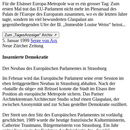
Für die Elsässer Europa-Metropole war es ein grosser Tag: Zum
ersten Mal trat das EU-Parlament nicht mehr im Plenarsaal des
Palais de l'Europe des Europarats zusammen, wo es die letzten Jahre
tagte, sondern im viel bewunderten Glaspalast am
gegenüberliegenden Ufer der Ill. „Immeuble Louise Weiss“ heisst...
Zum „TagesAnzeiger“ Archiv ↗
5. Januar 1999
Serge von Arx
Neue Zürcher Zeitung
Inszenierte Demokratie
Der Neubau des Europäischen Parlamentes in Strassburg
Im Februar wird das Europäische Parlament seine erste Session im
eben fertiggestellten Neubau in Strassburg abhalten. Nach der
«bataille du siège» mit Brüssel konnte die Stadt im Elsass ihre
Position als europäische Metropole sichern. Das Pariser
Architektenteam Architecture Studio schuf einen Glaspalast, der
zwischen Anonymität und zur Schau gestellter Demokratie oszilliert.
Der Streit um den Sitz des Europäischen Parlamentes ist vorläufig
geschlichtet. 1989 wurde die heutige französische Kulturministerin,
Catherine Trautmann, Bürgermeisterin von Strassburg. Ein Jahr