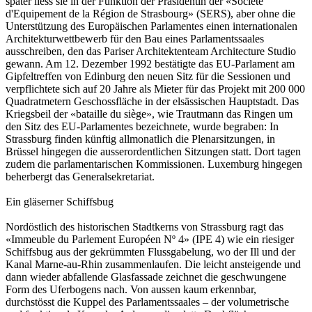
später liess sie in der Funktion der Präsidentin der «Société
d'Equipement de la Région de Strasbourg» (SERS), aber ohne die
Unterstützung des Europäischen Parlamentes einen internationalen
Architekturwettbewerb für den Bau eines Parlamentssaales
ausschreiben, den das Pariser Architektenteam Architecture Studio
gewann. Am 12. Dezember 1992 bestätigte das EU-Parlament am
Gipfeltreffen von Edinburg den neuen Sitz für die Sessionen und
verpflichtete sich auf 20 Jahre als Mieter für das Projekt mit 200 000
Quadratmetern Geschossfläche in der elsässischen Hauptstadt. Das
Kriegsbeil der «bataille du siège», wie Trautmann das Ringen um
den Sitz des EU-Parlamentes bezeichnete, wurde begraben: In
Strassburg finden künftig allmonatlich die Plenarsitzungen, in
Brüssel hingegen die ausserordentlichen Sitzungen statt. Dort tagen
zudem die parlamentarischen Kommissionen. Luxemburg hingegen
beherbergt das Generalsekretariat.
Ein gläserner Schiffsbug
Nordöstlich des historischen Stadtkerns von Strassburg ragt das
«Immeuble du Parlement Européen Nº 4» (IPE 4) wie ein riesiger
Schiffsbug aus der gekrümmten Flussgabelung, wo der Ill und der
Kanal Marne-au-Rhin zusammenlaufen. Die leicht ansteigende und
dann wieder abfallende Glasfassade zeichnet die geschwungene
Form des Uferbogens nach. Von aussen kaum erkennbar,
durchstösst die Kuppel des Parlamentssaales – der volumetrische