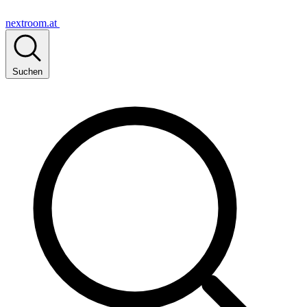
nextroom.at
Suchen