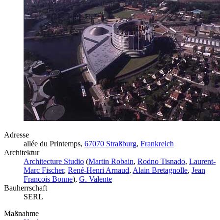
Adresse
allée du Printemps,
67070 Straßburg
,
Frankreich
Architektur
Architecture Studio
(
Martin Robain
,
Rodno Tisnado
,
Laurent-
Marc Fischer
,
René-Henri Arnaud
,
Alain Bretagnolle
,
Jean
Francois Bonne
),
G. Valente
Bauherrschaft
SERL
Maßnahme