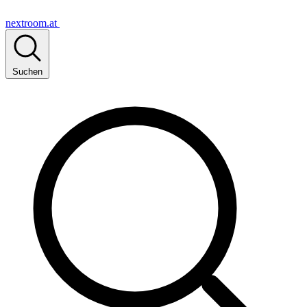
nextroom.at
Suchen