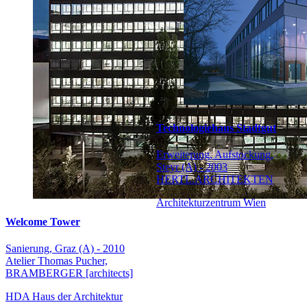
Technologiehaus Stadtgut
Erweiterung, Aufstockung,
Steyr (A) - 2003
HERTL.ARCHITEKTEN
Architekturzentrum Wien
Welcome Tower
Sanierung, Graz (A) - 2010
Atelier Thomas Pucher,
BRAMBERGER [architects]
HDA Haus der Architektur