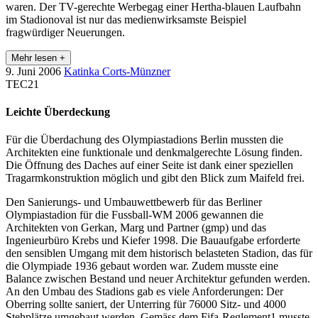
waren. Der TV-gerechte Werbegag einer Hertha-blauen Laufbahn
im Stadionoval ist nur das medienwirksamste Beispiel
fragwürdiger Neuerungen.
Mehr lesen +
9. Juni 2006
Katinka Corts-Münzner
TEC21
Leichte Überdeckung
Für die Überdachung des Olympiastadions Berlin mussten die
Architekten eine funktionale und denkmalgerechte Lösung finden.
Die Öffnung des Daches auf einer Seite ist dank einer speziellen
Tragarmkonstruktion möglich und gibt den Blick zum Maifeld frei.
Den Sanierungs- und Umbauwettbewerb für das Berliner
Olympiastadion für die Fussball-WM 2006 gewannen die
Architekten von Gerkan, Marg und Partner (gmp) und das
Ingenieurbüro Krebs und Kiefer 1998. Die Bauaufgabe erforderte
den sensiblen Umgang mit dem historisch belasteten Stadion, das für
die Olympiade 1936 gebaut worden war. Zudem musste eine
Balance zwischen Bestand und neuer Architektur gefunden werden.
An den Umbau des Stadions gab es viele Anforderungen: Der
Oberring sollte saniert, der Unterring für 76000 Sitz- und 4000
Stehplätze umgebaut werden. Gemäss dem Fifa-Reglement1 musste