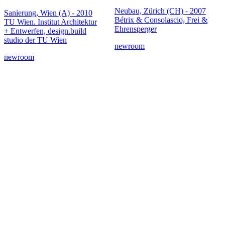
Neubau, Zürich (CH) - 2007
Sanierung, Wien (A) - 2010
Bétrix & Consolascio, Frei &
TU Wien. Institut Architektur
Ehrensperger
+ Entwerfen, design.build
studio der TU Wien
newroom
newroom