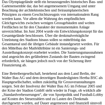
Das Olympiagelände stellt ein herausragendes historisches Bau- und
Gartenensemble dar, das bei angemessenem Umgang und unter
Beachtung der architektonischen und freiraumplanerischen
Prinzipien zu einem Geschichtszeugnis von internationalem Rang
werden kann. Vor allem die Wahrung des empfindlichen
Gleichgewichts zwischen wenigen Grossgebäuden und weiten
Freiflächen ist für den Charakter der monumentalen Anlage
unverzichtbar. Im Juni 2004 wurde ein Entwicklungskonzept für das
Gesamtgelände beschlossen. Über die denkmalverträgliche
Umrüstung des Stadions hinaus sollen so mittelfristig das
Gesamtareal und die übrigen Gebäude instandgesetzt werden. Für
den Mittelbau der Maifeldtribüne ist ein Sanierungs- und
Ausstellungskonzept erarbeitet worden. Die Sanierungsmassnahmen
sind angesichts des gefährdeten Zustands der Bauten zwingend
erforderlich, sie hängen jedoch noch von der Sicherung ihrer
Finanzierung ab.
Eine Betreibergesellschaft, bestehend aus dem Land Berlin, der
Walter Bau AG und dem derzeitigen Bundesligisten Hertha BSC als
Hauptgesellschafter, sollten zukünftig für Grossveranstaltungen
sorgen. Seit der Insolvenz der Walter Bau AG im Februar 2005 und
der Krise der Stadion GmbH steht wieder in Frage, ob wirklich alle
„Standardverbesserungen“, die von Sportpolitik und Fussball-Lobby
auf Kosten des Steuerzahlers und zu Lasten des Denkmals
durchgesetzt wurden, auf Dauer angemessen und finanziell sinnvoll