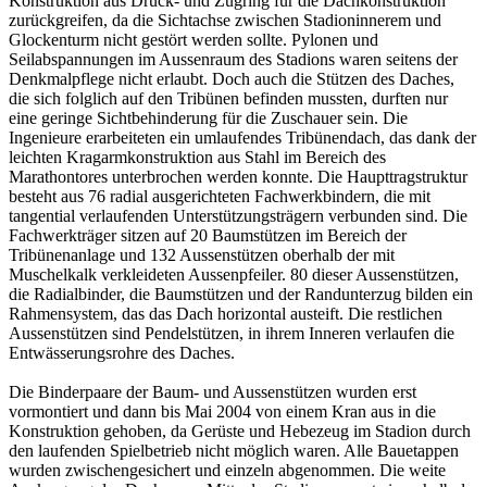
Konstruktion aus Druck- und Zugring für die Dachkonstruktion
zurückgreifen, da die Sichtachse zwischen Stadioninnerem und
Glockenturm nicht gestört werden sollte. Pylonen und
Seilabspannungen im Aussenraum des Stadions waren seitens der
Denkmalpflege nicht erlaubt. Doch auch die Stützen des Daches,
die sich folglich auf den Tribünen befinden mussten, durften nur
eine geringe Sichtbehinderung für die Zuschauer sein. Die
Ingenieure erarbeiteten ein umlaufendes Tribünendach, das dank der
leichten Kragarmkonstruktion aus Stahl im Bereich des
Marathontores unterbrochen werden konnte. Die Haupttragstruktur
besteht aus 76 radial ausgerichteten Fachwerkbindern, die mit
tangential verlaufenden Unterstützungsträgern verbunden sind. Die
Fachwerkträger sitzen auf 20 Baumstützen im Bereich der
Tribünenanlage und 132 Aussenstützen oberhalb der mit
Muschelkalk verkleideten Aussenpfeiler. 80 dieser Aussenstützen,
die Radialbinder, die Baumstützen und der Randunterzug bilden ein
Rahmensystem, das das Dach horizontal austeift. Die restlichen
Aussenstützen sind Pendelstützen, in ihrem Inneren verlaufen die
Entwässerungsrohre des Daches.
Die Binderpaare der Baum- und Aussenstützen wurden erst
vormontiert und dann bis Mai 2004 von einem Kran aus in die
Konstruktion gehoben, da Gerüste und Hebezeug im Stadion durch
den laufenden Spielbetrieb nicht möglich waren. Alle Bauetappen
wurden zwischengesichert und einzeln abgenommen. Die weite