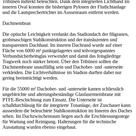
Tribünen indirekt beleuchten. Dank dem integrierten Lichtband im
inneren Oval konnten die bisherigen Pylonen der Flutlichtanlage
und die Lautsprechertrichter im Aussenraum entfernt werden.
Dachmembran
Die optische Leichtigkeit verdankt das Stadiondach der filigranen,
grobmaschigen Stahlkonstruktion und der transluzenten und
transparenten Dachhaut. Im inneren Dachrand wurde auf einer
Fläche von 6000 m² punktgelagertes und teilvorgespanntes
Verbundsicherheitsglas verwendet und damit das feingliedrige
Tragwerk noch stärker betont. Über den Tribünen sollten die
Dachmembrane unauffällig sein und Dachober- und -unterseite
verkleiden. Die Lichtverhältnisse im Stadion durften dabei nur
gering beeinträchtigt werden.
Für die 55000 m² Dachober- und -unterseite kamen schliesslich
ungebleichte und alterungsbeständige Glasfasermembrane mit
PTFE-Beschichtung zum Einsatz. Die Unterseite ist
schalldurchlässig für die integrierte Tonanlage, der Zuschauer kann
ausserdem die beleuchtete Stahlkonstruktion im Inneren des Daches
sehen. Im Dachzwischenraum liegen auch die Erschliessungsstege
für Wartung und Reinigung. Halterungen für die technische
Ausstattung wurden ebenso eingebaut.