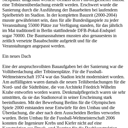
eine Tribünenüberdachung erstellt werden. Erschwert wurde die
Sanierung durch die Ausführung der Bauarbeiten bei laufendem
Spielbetrieb im Stadion. In der kompletten Bauzeit (2000-2004)
musste gewährleistet sein, dass für alle Bundesligaspiele zu jeder
Veranstaltung 55000 Plätze zur Verfügung standen, für das jährlich
im Mai traditionell in Berlin stattfindende DFB-Pokal-Endspiel
sogar 70000. Die Baumassnahmen mussten also genauestens in
zeitlich versetzte Bauabschnitte aufgeteilt und für die
Veranstaltungen angepasst werden.
Ein neues Dach
Eine der anspruchsvollsten Bauaufgaben bei der Sanierung war die
Vollüberdachung aller Tribünenplätze. Für die Fussball-
Weltmeisterschaft 1974 war das Stadion leicht modernisiert worden.
Am auffälligsten waren damals die neuen Teilüberdachungen für die
Nord- und die Südtribüne, die von Architekt Friedrich Wilhelm
Krahe entworfen worden waren. Denkmalpflegerisch waren sie sehr
umstritten, da sie das Stadionoval in seiner Erscheinung stark
beeinflussten. Mit der Bewerbung Berlins für die Olympischen
Spiele 2000 entstanden neue Entwürfe für den Umbau und die
Überdachung, die aber nach dem Ausscheiden Berlins verworfen
wurden. Beim Umbau für die Fussball-Weltmeisterschaft 2006
konnten die Ingenieure Krebs und Kiefer nicht auf eine