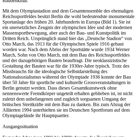
Baudenkmal.
Mit dem Olympiastadion und dem Gesamtensemble des ehemaligen
Reichssportfeldes besitzt Berlin die wohl bedeutendste monumentale
Sportanlage des frühen 20. Jahrhunderts in Europa (Bild 1). Sie ist
ein unersetzliches Zeugnis der olympischen Idee und der modernen
Massensportbewegung, aber auch der Bau- und Kunstpolitik im
Dritten Reich. Ursprünglich stand hier das „Deutsche Stadion“ von
Otto March, das 1913 für die Olympischen Spiele 1916 gebaut
worden war. Nach dem Abriss der Sportstätte wurde 1934 Werner
March, Sohn von Otto March, mit dem Bau des Reichssportfeldes
und der dazugehörigen Bauten beauftragt. Die neoklassizistische
Gestaltung der Bauten war für die 1930er-Jahre typisch. Trotz des
Missbrauchs für die ideologische Selbstdarstellung des
Nationalsozialismus während der Olympiade 1936 konnte der Bau
über 50 Jahre für sportliche und kulturelle Grossveranstaltungen in
Berlin genutzt werden. Dass dieses Gesamtkunstwerk ohne
nennenswerte Fremdkörper ungeteilt erhalten geblieben ist, ist nicht
zuletzt dem unbefangenen und zugleich sorgsamen Umgang der
britischen Streitkräfte mit dem Bau zu danken. Bis zum Abzug der
Alliierten 1994 unterhielten sie im Deutschen Sportforum auf dem
Olympiagelände ihr Hauptquartier.
Ausgangssituation