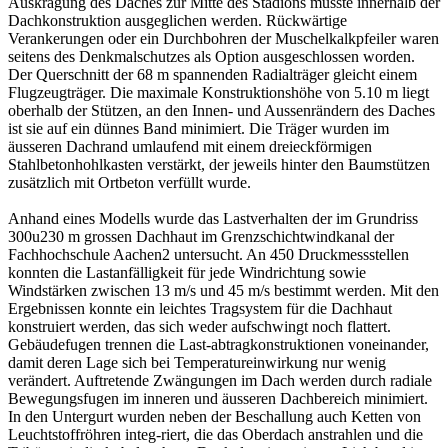
Auskragung des Daches zur Mitte des Stadions musste innerhalb der
Dachkonstruktion ausgeglichen werden. Rückwärtige
Verankerungen oder ein Durchbohren der Muschelkalkpfeiler waren
seitens des Denkmalschutzes als Option ausgeschlossen worden.
Der Querschnitt der 68 m spannenden Radialträger gleicht einem
Flugzeugträger. Die maximale Konstruktionshöhe von 5.10 m liegt
oberhalb der Stützen, an den Innen- und Aussenrändern des Daches
ist sie auf ein dünnes Band minimiert. Die Träger wurden im
äusseren Dachrand umlaufend mit einem dreieckförmigen
Stahlbetonhohlkasten verstärkt, der jeweils hinter den Baumstützen
zusätzlich mit Ortbeton verfüllt wurde.
Anhand eines Modells wurde das Lastverhalten der im Grundriss
300u230 m grossen Dachhaut im Grenzschichtwindkanal der
Fachhochschule Aachen2 untersucht. An 450 Druckmessstellen
konnten die Lastanfälligkeit für jede Windrichtung sowie
Windstärken zwischen 13 m/s und 45 m/s bestimmt werden. Mit den
Ergebnissen konnte ein leichtes Tragsystem für die Dachhaut
konstruiert werden, das sich weder aufschwingt noch flattert.
Gebäudefugen trennen die Last-abtragkonstruktionen voneinander,
damit deren Lage sich bei Temperatureinwirkung nur wenig
verändert. Auftretende Zwängungen im Dach werden durch radiale
Bewegungsfugen im inneren und äusseren Dachbereich minimiert.
In den Untergurt wurden neben der Beschallung auch Ketten von
Leuchtstoffröhren integ-riert, die das Oberdach anstrahlen und die