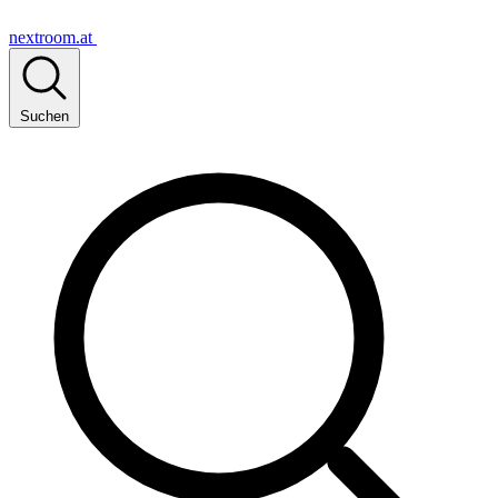
nextroom.at
Suchen