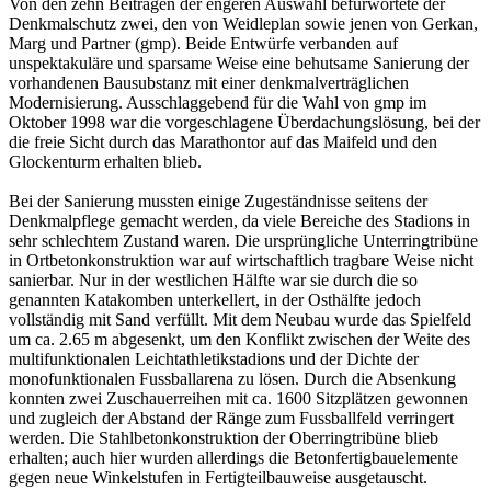
Von den zehn Beiträgen der engeren Auswahl befürwortete der
Denkmalschutz zwei, den von Weidleplan sowie jenen von Gerkan,
Marg und Partner (gmp). Beide Entwürfe verbanden auf
unspektakuläre und sparsame Weise eine behutsame Sanierung der
vorhandenen Bausubstanz mit einer denkmalverträglichen
Modernisierung. Ausschlaggebend für die Wahl von gmp im
Oktober 1998 war die vorgeschlagene Überdachungslösung, bei der
die freie Sicht durch das Marathontor auf das Maifeld und den
Glockenturm erhalten blieb.
Bei der Sanierung mussten einige Zugeständnisse seitens der
Denkmalpflege gemacht werden, da viele Bereiche des Stadions in
sehr schlechtem Zustand waren. Die ursprüngliche Unterringtribüne
in Ortbetonkonstruktion war auf wirtschaftlich tragbare Weise nicht
sanierbar. Nur in der westlichen Hälfte war sie durch die so
genannten Katakomben unterkellert, in der Osthälfte jedoch
vollständig mit Sand verfüllt. Mit dem Neubau wurde das Spielfeld
um ca. 2.65 m abgesenkt, um den Konflikt zwischen der Weite des
multifunktionalen Leichtathletikstadions und der Dichte der
monofunktionalen Fussballarena zu lösen. Durch die Absenkung
konnten zwei Zuschauerreihen mit ca. 1600 Sitzplätzen gewonnen
und zugleich der Abstand der Ränge zum Fussballfeld verringert
werden. Die Stahlbetonkonstruktion der Oberringtribüne blieb
erhalten; auch hier wurden allerdings die Betonfertigbauelemente
gegen neue Winkelstufen in Fertigteilbauweise ausgetauscht.