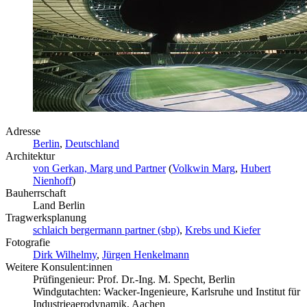
Adresse
Berlin
,
Deutschland
Architektur
von Gerkan, Marg und Partner
(
Volkwin Marg
,
Hubert
Nienhoff
)
Bauherrschaft
Land Berlin
Tragwerksplanung
schlaich bergermann partner (sbp)
,
Krebs und Kiefer
Fotografie
Dirk Wilhelmy
,
Jürgen Henkelmann
Weitere Konsulent:innen
Prüfingenieur: Prof. Dr.-Ing. M. Specht, Berlin
Windgutachten: Wacker-Ingenieure, Karlsruhe und Institut für
Industrieaerodynamik, Aachen