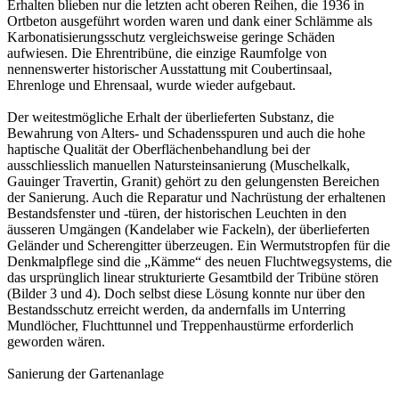
Erhalten blieben nur die letzten acht oberen Reihen, die 1936 in
Ortbeton ausgeführt worden waren und dank einer Schlämme als
Karbonatisierungsschutz vergleichsweise geringe Schäden
aufwiesen. Die Ehrentribüne, die einzige Raumfolge von
nennenswerter historischer Ausstattung mit Coubertinsaal,
Ehrenloge und Ehrensaal, wurde wieder aufgebaut.
Der weitestmögliche Erhalt der überlieferten Substanz, die
Bewahrung von Alters- und Schadensspuren und auch die hohe
haptische Qualität der Oberflächenbehandlung bei der
ausschliesslich manuellen Natursteinsanierung (Muschelkalk,
Gauinger Travertin, Granit) gehört zu den gelungensten Bereichen
der Sanierung. Auch die Reparatur und Nachrüstung der erhaltenen
Bestandsfenster und -türen, der historischen Leuchten in den
äusseren Umgängen (Kandelaber wie Fackeln), der überlieferten
Geländer und Scherengitter überzeugen. Ein Wermutstropfen für die
Denkmalpflege sind die „Kämme“ des neuen Fluchtwegsystems, die
das ursprünglich linear strukturierte Gesamtbild der Tribüne stören
(Bilder 3 und 4). Doch selbst diese Lösung konnte nur über den
Bestandsschutz erreicht werden, da andernfalls im Unterring
Mundlöcher, Fluchttunnel und Treppenhaustürme erforderlich
geworden wären.
Sanierung der Gartenanlage