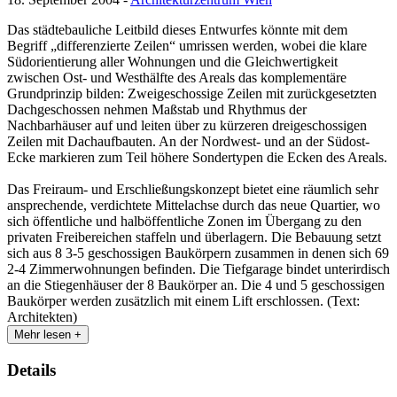
Das städtebauliche Leitbild dieses Entwurfes könnte mit dem
Begriff „differenzierte Zeilen“ umrissen werden, wobei die klare
Südorientierung aller Wohnungen und die Gleichwertigkeit
zwischen Ost- und Westhälfte des Areals das komplementäre
Grundprinzip bilden: Zweigeschossige Zeilen mit zurückgesetzten
Dachgeschossen nehmen Maßstab und Rhythmus der
Nachbarhäuser auf und leiten über zu kürzeren dreigeschossigen
Zeilen mit Dachaufbauten. An der Nordwest- und an der Südost-
Ecke markieren zum Teil höhere Sondertypen die Ecken des Areals.
Das Freiraum- und Erschließungskonzept bietet eine räumlich sehr
ansprechende, verdichtete Mittelachse durch das neue Quartier, wo
sich öffentliche und halböffentliche Zonen im Übergang zu den
privaten Freibereichen staffeln und überlagern. Die Bebauung setzt
sich aus 8 3-5 geschossigen Baukörpern zusammen in denen sich 69
2-4 Zimmerwohnungen befinden. Die Tiefgarage bindet unterirdisch
an die Stiegenhäuser der 8 Baukörper an. Die 4 und 5 geschossigen
Baukörper werden zusätzlich mit einem Lift erschlossen. (Text:
Architekten)
Mehr lesen +
Details