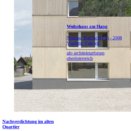
Wohnhaus am Hang
Neubau, Bad Ischl (A) - 2008
Vladimir Vuković
afo architekturforum
oberösterreich
Nachverdichtung im alten
Quartier