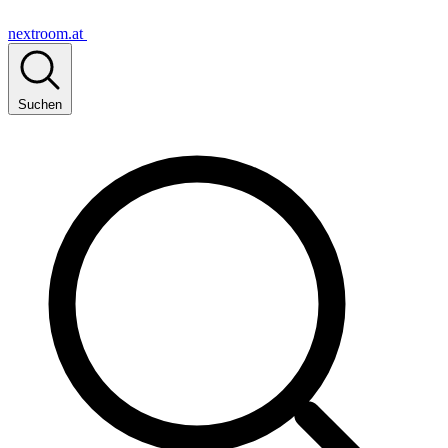
nextroom.at
Suchen