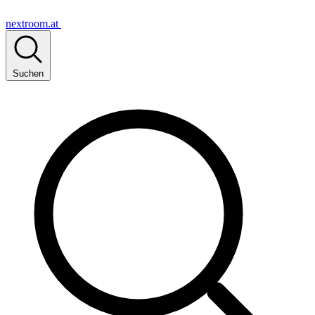
nextroom.at
Suchen