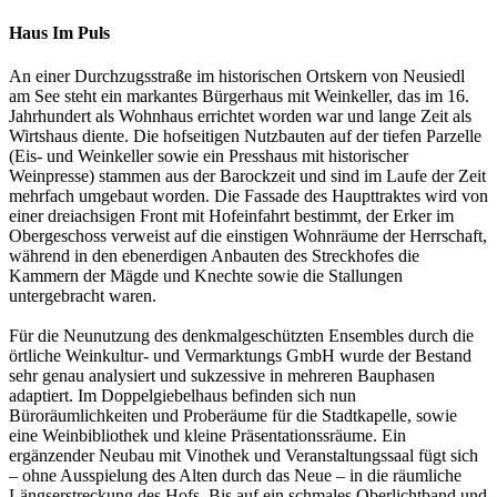
Haus Im Puls
An einer Durchzugsstraße im historischen Ortskern von Neusiedl
am See steht ein markantes Bürgerhaus mit Weinkeller, das im 16.
Jahrhundert als Wohnhaus errichtet worden war und lange Zeit als
Wirtshaus diente. Die hofseitigen Nutzbauten auf der tiefen Parzelle
(Eis- und Weinkeller sowie ein Presshaus mit historischer
Weinpresse) stammen aus der Barockzeit und sind im Laufe der Zeit
mehrfach umgebaut worden. Die Fassade des Haupttraktes wird von
einer dreiachsigen Front mit Hofeinfahrt bestimmt, der Erker im
Obergeschoss verweist auf die einstigen Wohnräume der Herrschaft,
während in den ebenerdigen Anbauten des Streckhofes die
Kammern der Mägde und Knechte sowie die Stallungen
untergebracht waren.
Für die Neunutzung des denkmalgeschützten Ensembles durch die
örtliche Weinkultur- und Vermarktungs GmbH wurde der Bestand
sehr genau analysiert und sukzessive in mehreren Bauphasen
adaptiert. Im Doppelgiebelhaus befinden sich nun
Büroräumlichkeiten und Proberäume für die Stadtkapelle, sowie
eine Weinbibliothek und kleine Präsentationssräume. Ein
ergänzender Neubau mit Vinothek und Veranstaltungssaal fügt sich
– ohne Ausspielung des Alten durch das Neue – in die räumliche
Längserstreckung des Hofs. Bis auf ein schmales Oberlichtband und